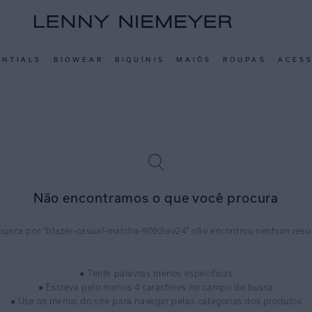
ENTIALS
BIOWEAR
BIQUÍNIS
MAIÔS
ROUPAS
ACES
Não encontramos o que você procura
blazer-casual-matcha-9092lav24
● Tente palavras menos específicas
● Escreva pelo menos 4 caracteres no campo de busca
● Use os menus do site para navegar pelas categorias dos produtos