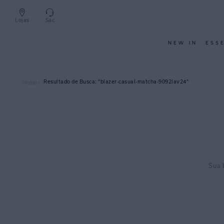
Lojas
Sac
NEW IN
ESS
blazer-casual-matcha-9092lav24
Home >