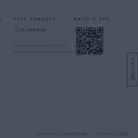
S
FALE CONOSCO
BAIXE O APP
21 3558-0036
Segunda a Sexta de 9h às 17h
atendimento@lennyniemeyer.com
AJUDA
Maintained by
Quick Digital
Powered by
VTEX