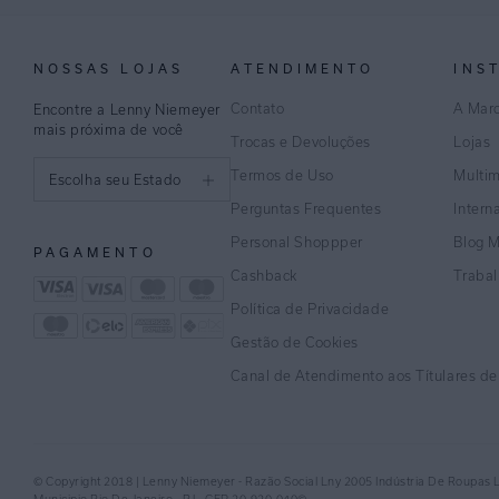
NOSSAS LOJAS
ATENDIMENTO
INS
Contato
A Mar
Encontre a Lenny Niemeyer
mais próxima de você
Trocas e Devoluções
Lojas
Termos de Uso
Multi
Escolha seu Estado
Perguntas Frequentes
Intern
São Paulo
Personal Shoppper
Blog 
PAGAMENTO
Rio de Janeiro
Cashback
Traba
Política de Privacidade
Minas Gerais
Gestão de Cookies
Espírito Santo
Canal de Atendimento aos Títulares d
Bahia
Pernambuco
© Copyright 2018 | Lenny Niemeyer - Razão Social Lny 2005 Indústria De Roupas 
Distrito Federal