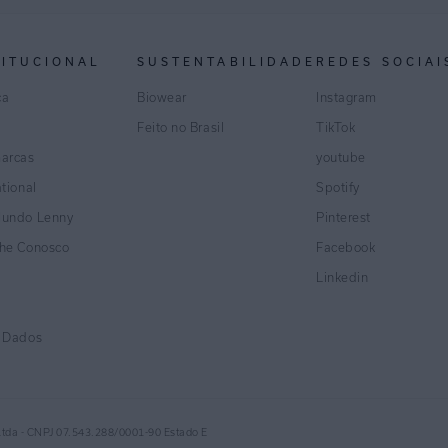
TITUCIONAL
SUSTENTABILIDADE
REDES SOCIAI
ca
Biowear
Instagram
Feito no Brasil
TikTok
marcas
youtube
ational
Spotify
Mundo Lenny
Pinterest
lhe Conosco
Facebook
Linkedin
e Dados
Ltda - CNPJ 07.543.288/0001-90 Estado E