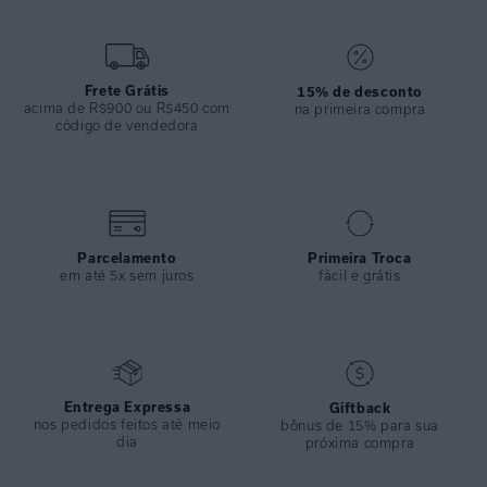
• Perfeita para produções contemporâneas com toque fashion.
ESPECIFICAÇÕES
COLEÇÃO
:
Inverno 2026
Frete Grátis
15% de desconto
acima de R$900 ou R$450 com
na primeira compra
COMPOSIÇÃO
:
100% Algodao
código de vendedora
Parcelamento
Primeira Troca
em até 5x sem juros
fácil e grátis
Entrega Expressa
Giftback
nos pedidos feitos até meio
bônus de 15% para sua
dia
próxima compra