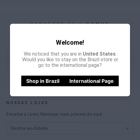
GANHE
CADASTRE-SE E
15% OFF
NA PRIMEIRA COMPRA
*Cupom não acumulativo com outras promoções e descontos
Welcome!
We noticed that you are in
United States
.
Would you like to stay on the Brazil store or
go to the international page?
CADASTRE-SE
Shop in Brazil
International Page
NOSSAS LOJAS
Encontre a Lenny Niemeyer mais próxima de você
Escolha seu Estado