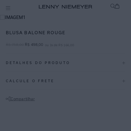
Off
Blusas / Camisas
BLUSA BALONE ROUGE
R$
758
,
00
R$
498
,
00
ou
3
x de
R$
166
,
00
DETALHES DO PRODUTO
REF:
27040538.3941
CALCULE O FRETE
ROUGE – Estampa de flor vibrante em tons de Rosa Pitaya, que evoca
estética moderna de uma fotografia em dupla exposição.
Compartilhar
• Blusa em tricoline de algodão estampada com textura leve.
Não sei meu CEP
• Modelagem cropped sem mangas.
• Elástico na barra que cria efeito balonê sofisticado.
• Caimento confortável com volume delicado.