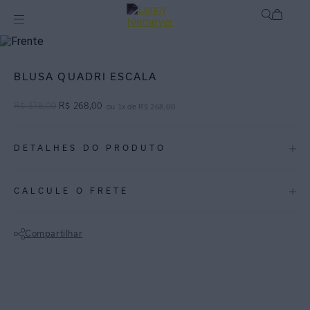
Off
Blusas / Camisas
BLUSA QUADRI ESCALA
R$
378
,
00
R$
268
,
00
ou
1
x de
R$
268
,
00
DETALHES DO PRODUTO
REF:
27040600.3938
CALCULE O FRETE
ESCALA – Estampa em mosaico de azulejos envelhecidos com textura
rústica e uma combinação de tons de Laranja Chilli, Turquesa e Off
Compartilhar
White.
Não sei meu CEP
ESPECIFICAÇÕES
COLEÇÃO
:
Inverno 2026
COMPOSIÇÃO
:
100% Viscose