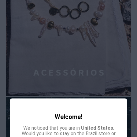
Welcome!
We noticed that you are in
United States
.
Would you like to stay on the Brazil store or