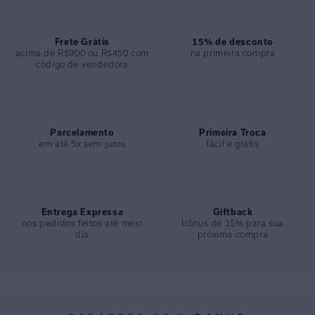
ESPECIFICAÇÕES
COLEÇÃO
:
Verão 2025
COMPOSIÇÃO
Frete Grátis
:
70%viscose 30%linho
15% de desconto
acima de R$900 ou R$450 com
na primeira compra
código de vendedora
Parcelamento
Primeira Troca
em até 5x sem juros
fácil e grátis
Entrega Expressa
Giftback
nos pedidos feitos até meio
bônus de 15% para sua
dia
próxima compra