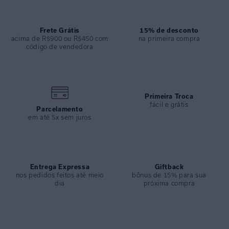
ESPECIFICAÇÕES
COLEÇÃO
:
Inverno 2024
Frete Grátis
15% de desconto
acima de R$900 ou R$450 com
na primeira compra
COMPOSIÇÃO
:
70%viscose 30%linho
código de vendedora
Primeira Troca
fácil e grátis
Parcelamento
em até 5x sem juros
Entrega Expressa
Giftback
nos pedidos feitos até meio
bônus de 15% para sua
dia
próxima compra