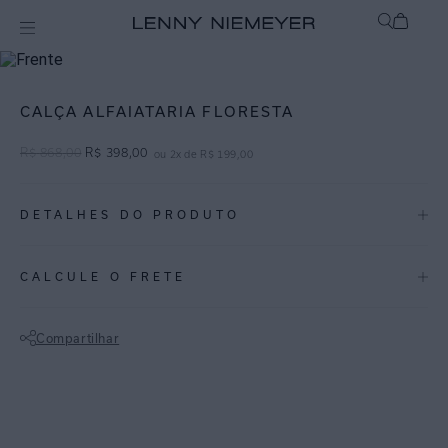
Off
Roupas
CALÇA ALFAIATARIA FLORESTA
R$
868
,
00
R$
398
,
00
ou
2
x de
R$
199
,
00
DETALHES DO PRODUTO
REF:
27010027.3756
CALCULE O FRETE
Floresta: Verde-floresta é um tom que traz elegância e toda a
exuberância da natureza, adicionando um toque de frescor às peças.
Compartilhar
Calça pantalona em linho com viscose, cós alfaiataria, fechamento
Não sei meu CEP
com colchete, pregas na frente e bolso faca. Esta calça é uma perfeita
opção para o dia a dia e na composição de looks mais clássicos e
sofisticados.