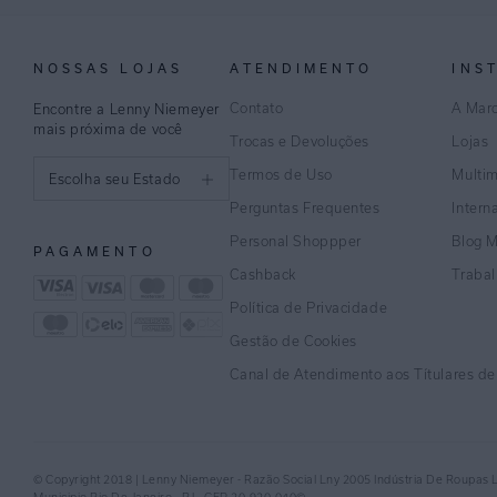
NOSSAS LOJAS
ATENDIMENTO
INS
Contato
A Mar
Encontre a Lenny Niemeyer
mais próxima de você
Trocas e Devoluções
Lojas
Termos de Uso
Multi
Escolha seu Estado
Perguntas Frequentes
Intern
São Paulo
Personal Shoppper
Blog 
PAGAMENTO
Rio de Janeiro
Cashback
Traba
Política de Privacidade
Minas Gerais
Gestão de Cookies
Espírito Santo
Canal de Atendimento aos Títulares d
Bahia
Pernambuco
© Copyright 2018 | Lenny Niemeyer - Razão Social Lny 2005 Indústria De Roupas 
Distrito Federal