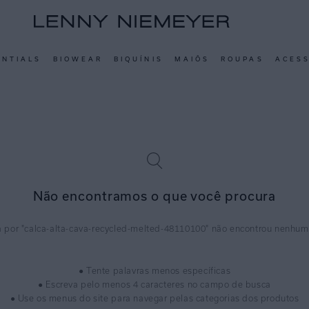
ENTIALS
BIOWEAR
BIQUÍNIS
MAIÔS
ROUPAS
ACES
Não encontramos o que você procura
calca-alta-cava-recycled-melted-48110100
● Tente palavras menos específicas
● Escreva pelo menos 4 caracteres no campo de busca
● Use os menus do site para navegar pelas categorias dos produtos