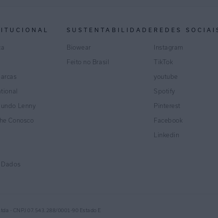
TITUCIONAL
SUSTENTABILIDADE
REDES SOCIAI
ca
Biowear
Instagram
Feito no Brasil
TikTok
marcas
youtube
ational
Spotify
Mundo Lenny
Pinterest
lhe Conosco
Facebook
Linkedin
e Dados
Ltda - CNPJ 07.543.288/0001-90 Estado E