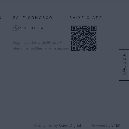
S
FALE CONOSCO
BAIXE O APP
21 3558-0036
Segunda a Sexta de 9h às 17h
atendimento@lennyniemeyer.com
AJUDA
Quick Digital
VTEX
Maintained by
Powered by