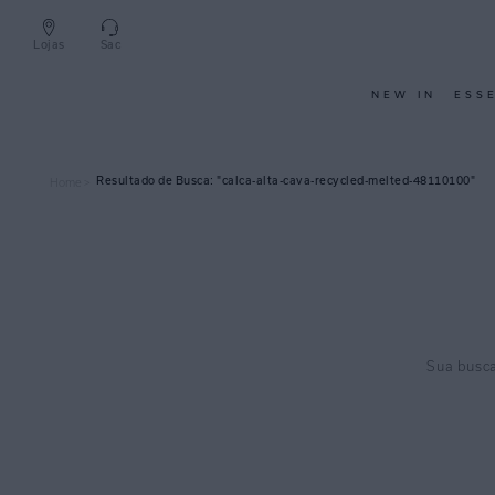
Lojas
Sac
NEW IN
ESS
calca-alta-cava-recycled-melted-48110100
Home >