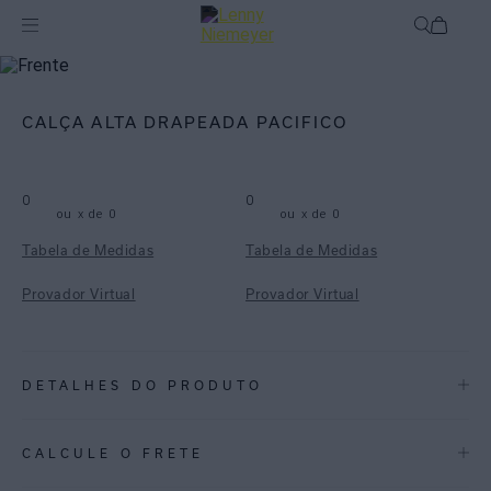
mix-and-match
Bottom
CALÇA ALTA DRAPEADA PACIFICO
0
0
ou
x de
0
ou
x de
0
Tabela de Medidas
Tabela de Medidas
Provador Virtual
Provador Virtual
DETALHES DO PRODUTO
REF:
48110880.3923
CALCULE O FRETE
ESTAMPA PACÍFICO: Um coral feito em traços soltos e pinceladas