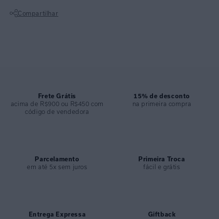
amplas. Uma composição de tons verdes e azuis sobre fundo branco,
Compartilhar
que evocam espontaneidade e movimento fluido, como das correntes
marítimas.
Não sei meu CEP
CALÇA ALTA DRAPEADA
• Lycra reciclada com proteção UV FPU 50+
• Franzido lateral ajustável que permite regular a altura do cós
Frete Grátis
15% de desconto
• Sem elástico, proporciona conforto e não marca o corpo
acima de R$900 ou R$450 com
na primeira compra
código de vendedora
• Modelagem versátil e sofisticada, ideal para quem busca estilo e
praticidade
ESPECIFICAÇÕES
COLEÇÃO
Parcelamento
:
Alto Verão 2026
Primeira Troca
em até 5x sem juros
fácil e grátis
COMPOSIÇÃO
:
82% Poliamida 18%elastano
Entrega Expressa
Giftback