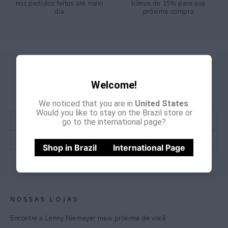
nos pedidos feitos até meio
bônus de 15% para sua
dia
próxima compra
GANHE
CADASTRE-SE E
Welcome!
15% OFF
NA PRIMEIRA COMPRA
*Cupom não acumulativo com outras promoções e descontos
We noticed that you are in
United States
.
Would you like to stay on the Brazil store or
go to the international page?
Shop in Brazil
International Page
CADASTRE-SE
NOSSAS LOJAS
Encontre a Lenny Niemeyer mais próxima de você