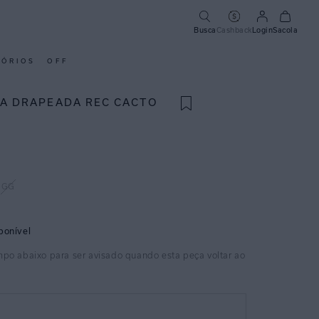
Busca
Cashback
Login
Sacola
SÓRIOS
OFF
TA DRAPEADA REC CACTO
GG