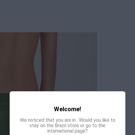
COLEÇÃO
:
COMPOSI
Welcome!
We noticed that you are in
. Would you like to
stay on the Brazil store or go to the
international page?