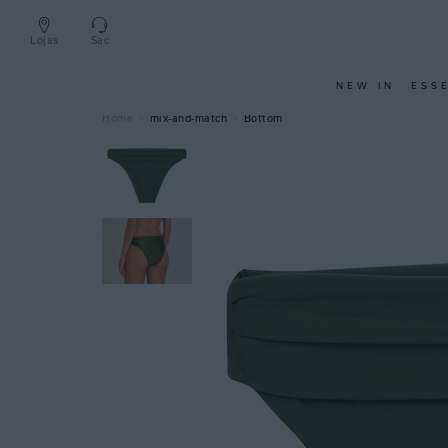
Lojas
Sac
NEW IN
ESS
mix-and-match
Bottom