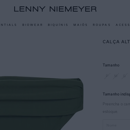
ENTIALS
BIOWEAR
BIQUÍNIS
MAIÔS
ROUPAS
ACES
CALÇA AL
Tamanho
P
M
G