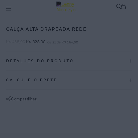
mix-and-match
Bottom
CALÇA ALTA DRAPEADA REDE
R$
458
,
00
R$
328
,
00
ou
2
x de
R$
164
,
00
DETALHES DO PRODUTO
REF:
48111064.3947
CALCULE O FRETE
ESPECIFICAÇÕES
COLEÇÃO
:
Inverno 2026
Compartilhar
COMPOSIÇÃO
:
82% Poliamida 18%elastano
Não sei meu CEP