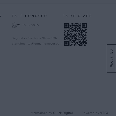
S
FALE CONOSCO
BAIXE O APP
21 3558-0036
Segunda a Sexta de 9h às 17h
atendimento@lennyniemeyer.com
AJUDA
Quick Digital
VTEX
Maintained by
Powered by