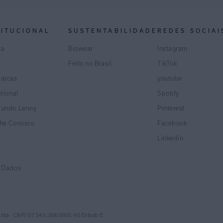
TITUCIONAL
SUSTENTABILIDADE
REDES SOCIAI
ca
Biowear
Instagram
Feito no Brasil
TikTok
marcas
youtube
ational
Spotify
Mundo Lenny
Pinterest
lhe Conosco
Facebook
Linkedin
e Dados
Ltda - CNPJ 07.543.288/0001-90 Estado E