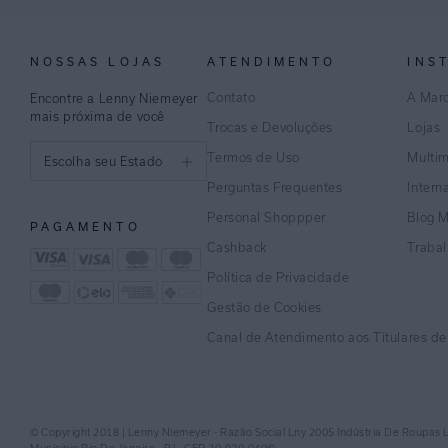
NOSSAS LOJAS
ATENDIMENTO
INS
Contato
A Mar
Encontre a Lenny Niemeyer
mais próxima de você
Trocas e Devoluções
Lojas
Termos de Uso
Multi
Escolha seu Estado
Perguntas Frequentes
Intern
São Paulo
Personal Shoppper
Blog 
PAGAMENTO
Rio de Janeiro
Cashback
Traba
Política de Privacidade
Minas Gerais
Gestão de Cookies
Espírito Santo
Canal de Atendimento aos Títulares d
Bahia
Pernambuco
© Copyright 2018 | Lenny Niemeyer - Razão Social Lny 2005 Indústria De Roupas 
Distrito Federal