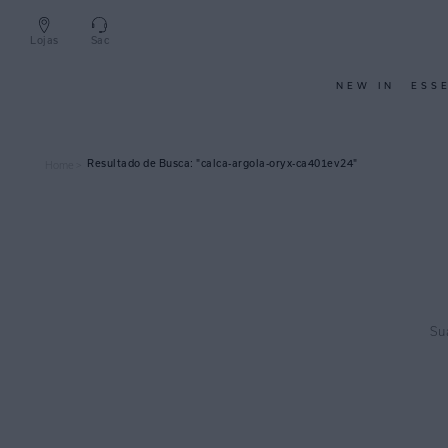
Lojas
Sac
NEW IN
ESS
calca-argola-oryx-ca401ev24
Home >