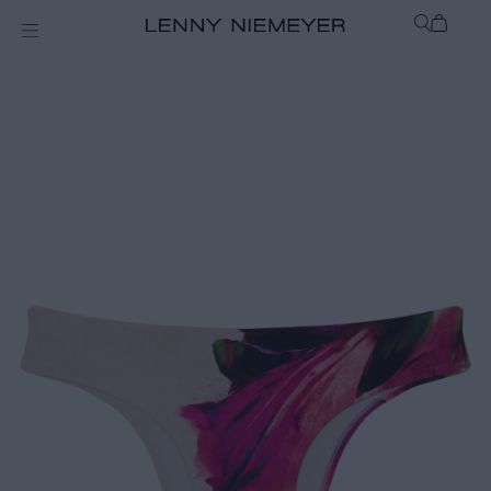
mix-and-match
Bottom