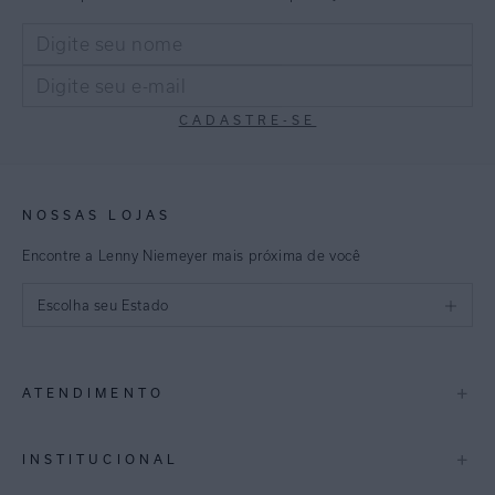
CADASTRE-SE
NOSSAS LOJAS
Encontre a Lenny Niemeyer mais próxima de você
Escolha seu Estado
São Paulo
+
ATENDIMENTO
Rio de Janeiro
Minas Gerais
Contato
+
INSTITUCIONAL
Trocas e Devoluções
Espirito Santo