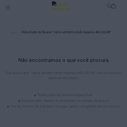
calca-athletic-midi-topazio-48110108
Home >
Não encontramos o que você procura
calca-athletic-midi-topazio-48110108
● Tente palavras menos específicas
● Escreva pelo menos 4 caracteres no campo de busca
● Use os menus do site para navegar pelas categorias dos produtos