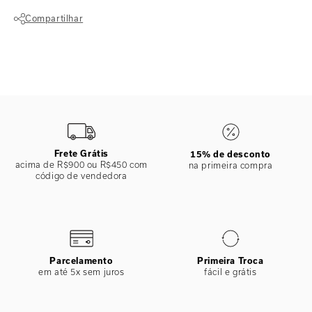
ikat que traz sua modernidade num quadriculado.
Compartilhar
Calça básica com design clean e costuras embutidas. Sua modelagem
levemente cavada oferece conforto excepcional, sem marcar ou
Não sei meu CEP
apertar. Feita em lycra texturizada com leve brilho, a calça garante um
estilo clássico e moderno. É uma calça coringa no guarda-roupa da
mulher elegante.
ESPECIFICAÇÕES
COLEÇÃO
:
Alto Verão 2025
COMPOSIÇÃO
:
86% Poliamida 14% Elastano
Frete Grátis
15% de desconto
acima de R$900 ou R$450 com
na primeira compra
código de vendedora
Parcelamento
Primeira Troca
em até 5x sem juros
fácil e grátis