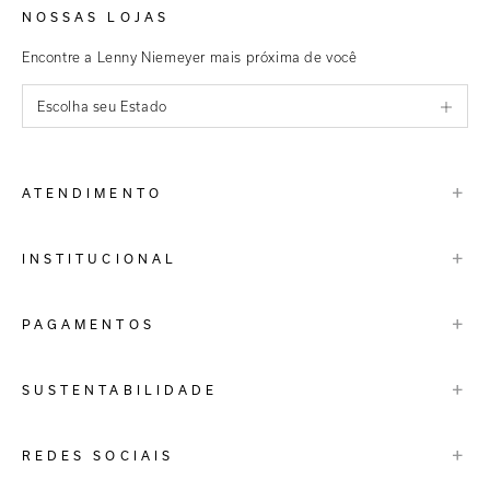
NOSSAS LOJAS
Encontre a Lenny Niemeyer mais próxima de você
Escolha seu Estado
São Paulo
+
ATENDIMENTO
Rio de Janeiro
Minas Gerais
Contato
+
INSTITUCIONAL
Trocas e Devoluções
Espirito Santo
Termos de Uso
A Marca
+
PAGAMENTOS
Bahia
Perguntas Frequentes
Lojas
Pernambuco
Personal Shoppper
Multimarcas
+
SUSTENTABILIDADE
Cashback
International
Distrito Federal
Política de Privacidade
Blog Mundo Lenny
Biowear
+
REDES SOCIAIS
Goiás
Trabalhe Conosco
Feito no Brasil