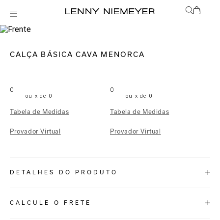
mix-and-match
Bottom
CALÇA BÁSICA CAVA MENORCA
0
0
ou
x de
0
ou
x de
0
Tabela de Medidas
Tabela de Medidas
Provador Virtual
Provador Virtual
DETALHES DO PRODUTO
REF:
48110495.3841
CALCULE O FRETE
Menorca: Mais uma estampa mini para o alto verão, a Menorca é um