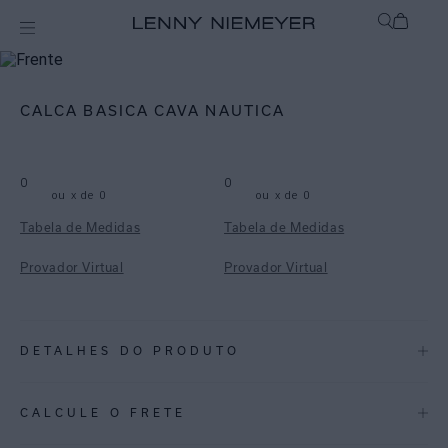
mix-and-match
Bottom
CALCA BASICA CAVA NAUTICA
0
0
ou
x de
0
ou
x de
0
Tabela de Medidas
Tabela de Medidas
Provador Virtual
Provador Virtual
DETALHES DO PRODUTO
REF:
48110944.3928
CALCULE O FRETE
ESPECIFICAÇÕES