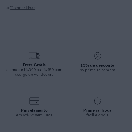
COLEÇÃO
:
Alto Verão 2026
Compartilhar
COMPOSIÇÃO
:
82% Poliamida 18%elastano
Não sei meu CEP
Frete Grátis
15% de desconto
acima de R$900 ou R$450 com
na primeira compra
código de vendedora
Parcelamento
Primeira Troca
em até 5x sem juros
fácil e grátis