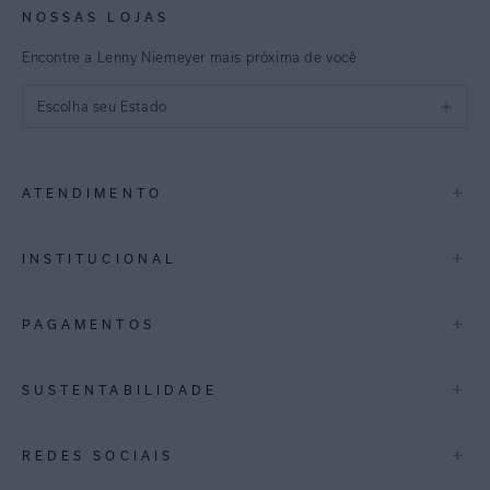
NOSSAS LOJAS
Encontre a Lenny Niemeyer mais próxima de você
Escolha seu Estado
São Paulo
+
ATENDIMENTO
Rio de Janeiro
Minas Gerais
Contato
+
INSTITUCIONAL
Trocas e Devoluções
Espirito Santo
Termos de Uso
A Marca
+
PAGAMENTOS
Bahia
Perguntas Frequentes
Lojas
Pernambuco
Personal Shoppper
Multimarcas
+
SUSTENTABILIDADE
Cashback
International
Distrito Federal
Política de Privacidade
Blog Mundo Lenny
Biowear
+
REDES SOCIAIS
Goiás
Trabalhe Conosco
Feito no Brasil