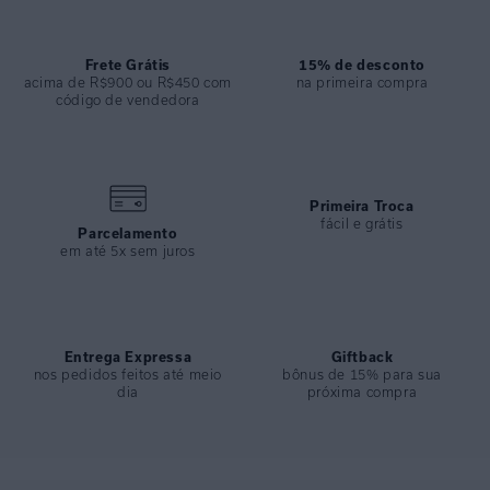
ESPECIFICAÇÕES
COLEÇÃO
:
Inverno 2025
Frete Grátis
15% de desconto
acima de R$900 ou R$450 com
na primeira compra
COMPOSIÇÃO
:
82% Poliamida 18%elastano
código de vendedora
Primeira Troca
fácil e grátis
Parcelamento
em até 5x sem juros
Entrega Expressa
Giftback
nos pedidos feitos até meio
bônus de 15% para sua
dia
próxima compra