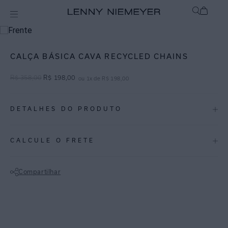
mix-and-match
Bottom
CALÇA BÁSICA CAVA RECYCLED CHAINS
R$
358
,
00
R$
198
,
00
ou
1
x de
R$
198
,
00
DETALHES DO PRODUTO
REF:
48110671.3867
CALCULE O FRETE
CHAINS: Trazendo o efeito de positivo e negativo, a estampa tem um
toque moderno para o clássico preto e branco.
Compartilhar
Calça em lycra reciclada com proteção uv fpu 50+. Com modelagem
Não sei meu CEP
clean, costuras embutidas e levemente cavada e confortável, não
marca e não aperta. Seu ar básico é complementado com a estampa
de toque glamuroso, garante conforto e estilo para os dias verão.