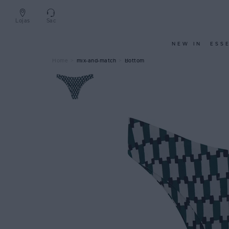
Lojas
Sac
NEW IN
ESS
mix-and-match
Bottom