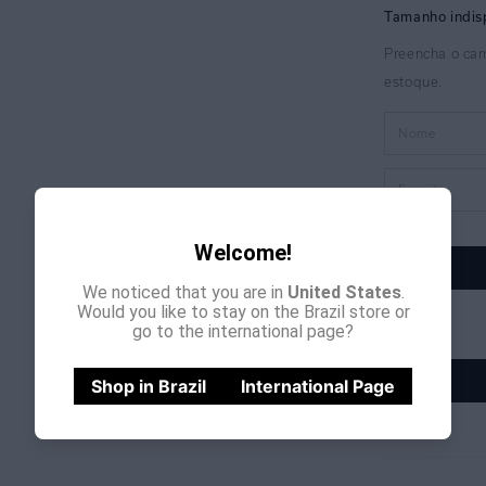
Welcome!
We noticed that you are in
United States
.
Would you like to stay on the Brazil store or
go to the international page?
Shop in Brazil
International Page