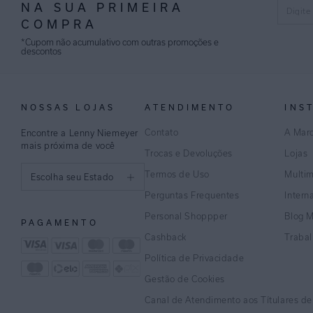
NA SUA PRIMEIRA
COMPRA
*Cupom não acumulativo com outras promoções e
descontos
NOSSAS LOJAS
ATENDIMENTO
INS
Contato
A Mar
Encontre a Lenny Niemeyer
mais próxima de você
Trocas e Devoluções
Lojas
Termos de Uso
Multi
Escolha seu Estado
Perguntas Frequentes
Intern
São Paulo
Personal Shoppper
Blog 
PAGAMENTO
Rio de Janeiro
Cashback
Traba
Política de Privacidade
Minas Gerais
Gestão de Cookies
Espírito Santo
Canal de Atendimento aos Títulares d