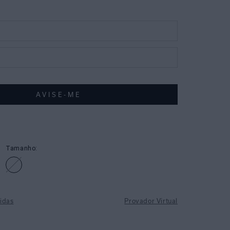
Tamanho:
idas
Provador Virtual