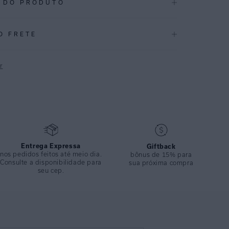
 DO PRODUTO
.3873
O FRETE
ndo no desejo de estampas menores para trazer
 estampa Minimal é um geométrico combinando os tons de
r
 preto.
P
reciclada com proteção uv fpu 50+. Possui modelagem
om as costuras embutidas, levemente cavada e confortável,
 aperta. Uma peça que une conforto com visual jovem e
Entrega Expressa
Giftback
CAÇÕES
nos pedidos feitos até meio dia.
bônus de 15% para
Inverno 2025
Consulte a disponibilidade para
sua próxima compra
seu cep.
ÇÃO
:
82% Poliamida 18%elastano