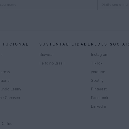
TITUCIONAL
SUSTENTABILIDADE
REDES SOCIAI
ca
Biowear
Instagram
Feito no Brasil
TikTok
marcas
youtube
ational
Spotify
Mundo Lenny
Pinterest
lhe Conosco
Facebook
Linkedin
e Dados