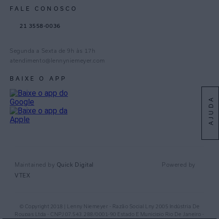
FALE CONOSCO
TikTok
21 3558-0036
Facebook
Pinterest
Segunda a Sexta de 9h às 17h
Linkedin
atendimento@lennyniemeyer.com
youtube
BAIXE O APP
Spotify
AJUDA
Quick Digital
Maintained by
Powered by
VTEX
© Copyright 2018 | Lenny Niemeyer - Razão Social Lny 2005 Indústria De
Roupas Ltda - CNPJ 07.543.288/0001-90 Estado E Municipio Rio De Janeiro -