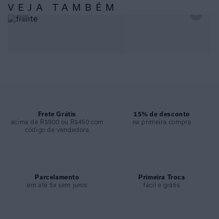
VEJA TAMBÉM
COLEÇÃO
:
Desfile 2025
COMPOSIÇÃO
:
82% Poliamida 18%elastano
TOP CAMISETA RECORTE RECYCLED MONSTERA E CALÇA
LACINHO RECYCLED MONSTERA
Frete Grátis
15% de desconto
acima de R$900 ou R$450 com
na primeira compra
código de vendedora
Parcelamento
Primeira Troca
em até 5x sem juros
fácil e grátis