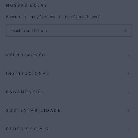
NOSSAS LOJAS
Encontre a Lenny Niemeyer mais próxima de você
Escolha seu Estado
São Paulo
+
ATENDIMENTO
Rio de Janeiro
Minas Gerais
Contato
+
INSTITUCIONAL
Trocas e Devoluções
Espirito Santo
Termos de Uso
A Marca
+
PAGAMENTOS
Bahia
Perguntas Frequentes
Lojas
Pernambuco
Personal Shoppper
Multimarcas
+
SUSTENTABILIDADE
Cashback
International
Distrito Federal
Política de Privacidade
Blog Mundo Lenny
Biowear
+
REDES SOCIAIS
Goiás
Trabalhe Conosco
Feito no Brasil