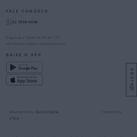
Paraná
Gestão de Cookies
Instagram
FALE CONOSCO
TikTok
21 3558-0036
Facebook
Pinterest
Segunda a Sexta de 9h às 17h
Linkedin
atendimento@lennyniemeyer.com
youtube
BAIXE O APP
Spotify
AJUDA
Quick Digital
Maintained by
Powered by
VTEX