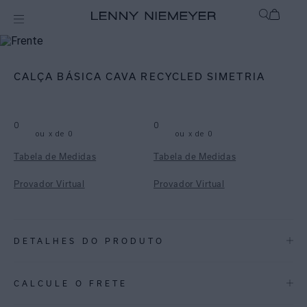
mix-and-match
Bottom
CALÇA BÁSICA CAVA RECYCLED SIMETRIA
0
0
ou
x de
0
ou
x de
0
Tabela de Medidas
Tabela de Medidas
Provador Virtual
Provador Virtual
DETALHES DO PRODUTO
REF:
48110258.3814
CALCULE O FRETE
SIMETRIA: Uma estampa geométrica bicolor que conta com um