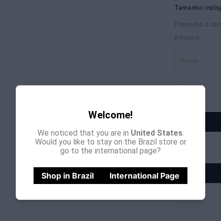
Welcome!
We noticed that you are in
United States
.
Would you like to stay on the Brazil store or
go to the international page?
Shop in Brazil
International Page