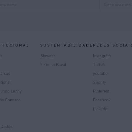
TITUCIONAL
SUSTENTABILIDADE
REDES SOCIAI
ca
Biowear
Instagram
Feito no Brasil
TikTok
marcas
youtube
ational
Spotify
Mundo Lenny
Pinterest
lhe Conosco
Facebook
Linkedin
e Dados