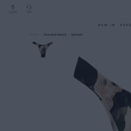
Lojas
Sac
NEW IN
ESS
mix-and-match
Bottom