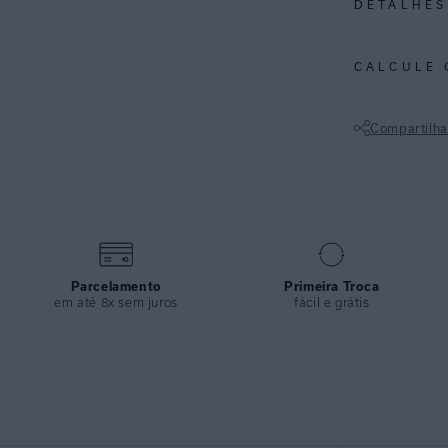
DETALHES
REF:
48110954
CALCULE 
Calça Super Cav
Oferece uma mo
Compartilha
impecável. Conf
versátil para qu
Não sei meu CE
ESPECIFI
COLEÇÃO
:
COMPOSI
Parcelamento
Primeira Troca
em até 8x sem juros
fácil e grátis