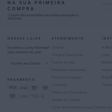
NA SUA PRIMEIRA
COMPRA
*Cupom não acumulativo com outras promoções e
descontos
NOSSAS LOJAS
ATENDIMENTO
INS
Contato
A Mar
Encontre a Lenny Niemeyer
mais próxima de você
Trocas e Devoluções
Lojas
Termos de Uso
Multi
Escolha seu Estado
Perguntas Frequentes
Intern
São Paulo
Personal Shoppper
Blog 
PAGAMENTO
Rio de Janeiro
Cashback
Traba
Política de Privacidade
Minas Gerais
Gestão de Cookies
Espírito Santo
Canal de Atendimento aos Títulares d