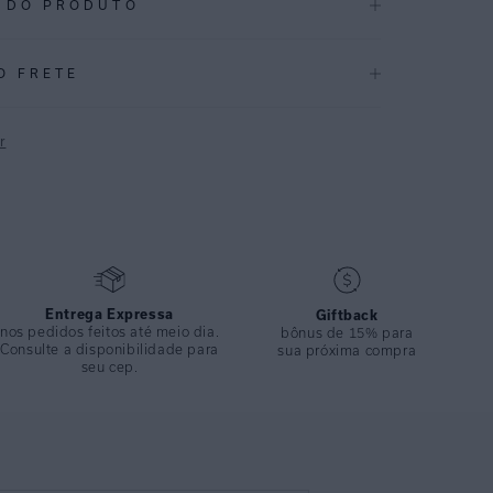
 DO PRODUTO
.2913
O FRETE
a, feita em lycra reciclada com proteção UV FPU 50+.
delagem cavada com costuras embutidas e ajuste
r
ortável e discreta, valoriza o corpo sem marcar. Uma opção
em busca equilíbrio entre sensualidade e discrição.
P
CAÇÕES
Desfile 2026
ÇÃO
:
82% Poliamida 18%elastano
Entrega Expressa
Giftback
nos pedidos feitos até meio dia.
bônus de 15% para
Consulte a disponibilidade para
sua próxima compra
seu cep.