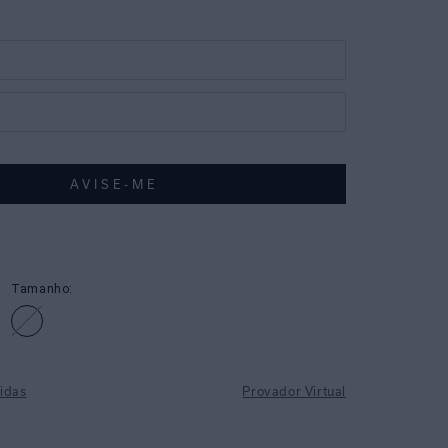
Tamanho:
idas
Provador Virtual