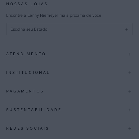
NOSSAS LOJAS
Encontre a Lenny Niemeyer mais próxima de você
Escolha seu Estado
São Paulo
+
ATENDIMENTO
Rio de Janeiro
Minas Gerais
Contato
+
INSTITUCIONAL
Trocas e Devoluções
Espirito Santo
Termos de Uso
A Marca
+
PAGAMENTOS
Bahia
Perguntas Frequentes
Lojas
Pernambuco
Personal Shoppper
Multimarcas
+
SUSTENTABILIDADE
Cashback
International
Distrito Federal
Política de Privacidade
Blog Mundo Lenny
Biowear
+
REDES SOCIAIS
Goiás
Trabalhe Conosco
Feito no Brasil