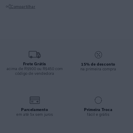
corpo com naturalidade. A textura canelada acrescenta sofisticação à
Compartilhar
peça. Ideal para produções coordenadas com proposta refinada.
Características:
Não sei meu CEP
• Calça canelada feita em tricot canelado com toque macio
• Modelagem reta e soltinha
• Caimento confortável que acompanha o corpo
• Proposta que une praticidade e sofisticação
• Perfeita para produções coordenadas ou looks casuais refinados
ESPECIFICAÇÕES
Frete Grátis
15% de desconto
acima de R$900 ou R$450 com
COLEÇÃO
:
Inverno 2026
na primeira compra
código de vendedora
COMPOSIÇÃO
:
38% Poliester 24% Poliamida 19% Acrilico
19% Viscose
Parcelamento
Primeira Troca
em até 5x sem juros
fácil e grátis