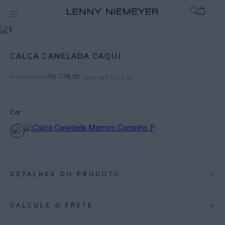
Off
Calças
CALÇA CANELADA CAQUI
R$
1
.
198
,
00
R$
778
,
00
ou
5
x de
R$
155
,
60
Cor
DETALHES DO PRODUTO
REF:
27010555.3119
CALCULE O FRETE
Confortável e versátil, apresenta caimento leve que acompanha o