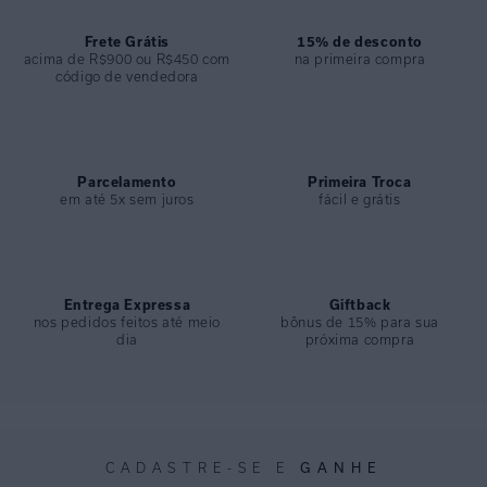
COLEÇÃO
:
Verão 2025
COMPOSIÇÃO
Frete Grátis
:
87% Poliamida 13% Elastano
15% de desconto
acima de R$900 ou R$450 com
na primeira compra
código de vendedora
Parcelamento
Primeira Troca
em até 5x sem juros
fácil e grátis
Entrega Expressa
Giftback
nos pedidos feitos até meio
bônus de 15% para sua
dia
próxima compra
GANHE
CADASTRE-SE E