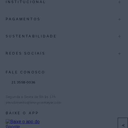
+
INSTITUCIONAL
Trocas e Devoluções
Espirito Santo
Termos de Uso
A Marca
+
PAGAMENTOS
Bahia
Perguntas Frequentes
Lojas
Pernambuco
Personal Shoppper
Multimarcas
+
SUSTENTABILIDADE
Cashback
International
Distrito Federal
Política de Privacidade
Blog Mundo Lenny
Biowear
+
REDES SOCIAIS
Goiás
Trabalhe Conosco
Feito no Brasil
Paraná
Gestão de Cookies
Instagram
FALE CONOSCO
TikTok
21 3558-0036
Facebook
Pinterest
Segunda a Sexta de 9h às 17h
Linkedin
atendimento@lennyniemeyer.com
youtube
BAIXE O APP
Spotify