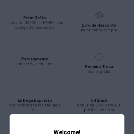
COLEÇÃO
:
Inverno 2024
COMPOSIÇÃO
:
82% Poliamida 18%elastano
Frete Grátis
acima de R$900 ou R$450 com
15% de desconto
código de vendedora
na primeira compra
Parcelamento
em até 5x sem juros
Primeira Troca
fácil e grátis
Entrega Expressa
Giftback
nos pedidos feitos até meio
bônus de 15% para sua
dia
próxima compra
Welcome!