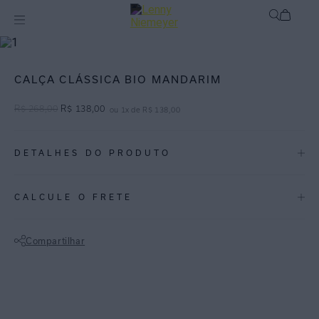
mix-and-match
Bottom
CALÇA CLÁSSICA BIO MANDARIM
R$
268
,
00
R$
138
,
00
ou
1
x de
R$
138
,
00
DETALHES DO PRODUTO
REF:
48110046.3757
CALCULE O FRETE
Mandarim é uma tonalidade de laranja intenso e vivo, com nuances
que lembram os tons brilhantes e exuberantes de frutas cítricas.
Compartilhar
Calcinha clássica no clássico Tom Laranja Mandarim. Conforto sem
Não sei meu CEP
marcar ou apertar. Lycra biodegradável com proteção UV FPU 50+.
ESPECIFICAÇÕES