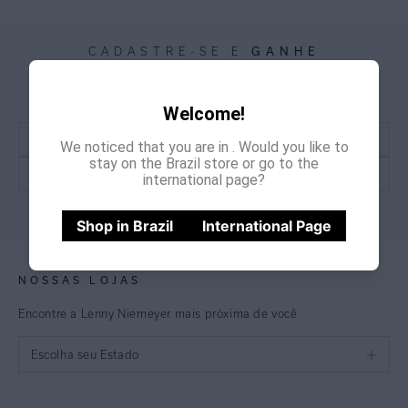
GANHE
CADASTRE-SE E
15% OFF
NA PRIMEIRA COMPRA
*Cupom não acumulativo com outras promoções e descontos
Welcome!
We noticed that you are in
. Would you like to
stay on the Brazil store or go to the
international page?
CADASTRE-SE
Shop in Brazil
International Page
NOSSAS LOJAS
Encontre a Lenny Niemeyer mais próxima de você
Escolha seu Estado
São Paulo