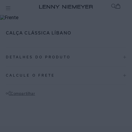
mix-and-match
Bottom
CALÇA CLÁSSICA LÍBANO
DETALHES DO PRODUTO
REF:
48110840.3870
CALCULE O FRETE
ESPECIFICAÇÕES
COLEÇÃO
:
Inverno 2025
Compartilhar
COMPOSIÇÃO
:
81,5% Poliamida - 18,5% Elastano
Não sei meu CEP