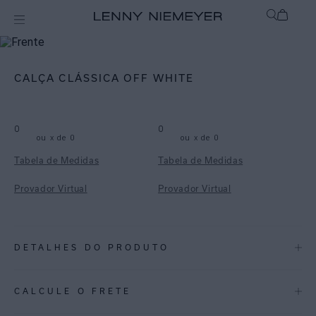
mix-and-match
Bottom
CALÇA CLÁSSICA OFF WHITE
0
0
ou
x de
0
ou
x de
0
Tabela de Medidas
Tabela de Medidas
Provador Virtual
Provador Virtual
DETALHES DO PRODUTO
REF:
48110206.015
CALCULE O FRETE
OFF WHITE - O tom neutro é clássico e sofisticado, podendo compor