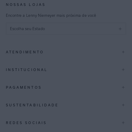
NOSSAS LOJAS
Encontre a Lenny Niemeyer mais próxima de você
Escolha seu Estado
São Paulo
+
ATENDIMENTO
Rio de Janeiro
Minas Gerais
Contato
+
INSTITUCIONAL
Trocas e Devoluções
Espirito Santo
Termos de Uso
A Marca
+
PAGAMENTOS
Bahia
Perguntas Frequentes
Lojas
Pernambuco
Personal Shoppper
Multimarcas
+
SUSTENTABILIDADE
Cashback
International
Distrito Federal
Política de Privacidade
Blog Mundo Lenny
Biowear
+
REDES SOCIAIS
Goiás
Trabalhe Conosco
Feito no Brasil