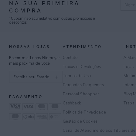
NA SUA PRIMEIRA
COMPRA
*Cupom não acumulativo com outras promoções e
descontos
NOSSAS LOJAS
ATENDIMENTO
INS
Contato
A Mar
Encontre a Lenny Niemeyer
mais próxima de você
Trocas e Devoluções
Lojas
Termos de Uso
Multi
Escolha seu Estado
Perguntas Frequentes
Intern
São Paulo
Personal Shoppper
Blog 
PAGAMENTO
Rio de Janeiro
Cashback
Traba
Política de Privacidade
Minas Gerais
Gestão de Cookies
Espírito Santo
Canal de Atendimento aos Títulares d