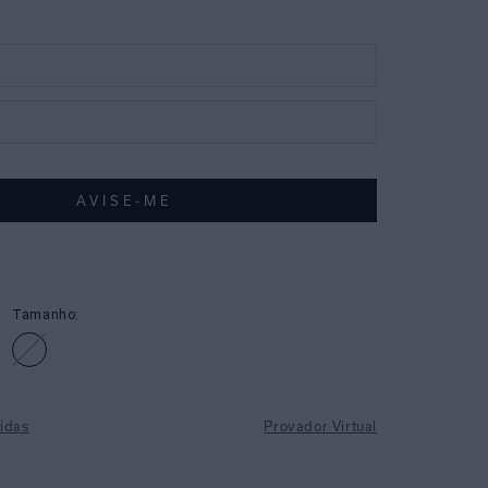
Tamanho:
idas
Provador Virtual