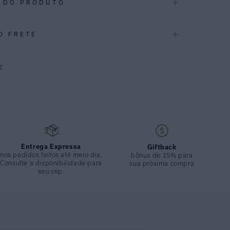
 DO PRODUTO
.015
O FRETE
rconfortável, toda feita com costura embutida que não
a. Confeccionada em lycra texturizada com proteção UV
r
odelagem é ideal para quem procura máxima cobertura e
peça oferece sofisticação e elegância na produção à beira-
P
CAÇÕES
Alto Verão 2025
ÇÃO
:
87% Poliamida 13% Elastano
Entrega Expressa
Giftback
nos pedidos feitos até meio dia.
bônus de 15% para
Consulte a disponibilidade para
sua próxima compra
seu cep.