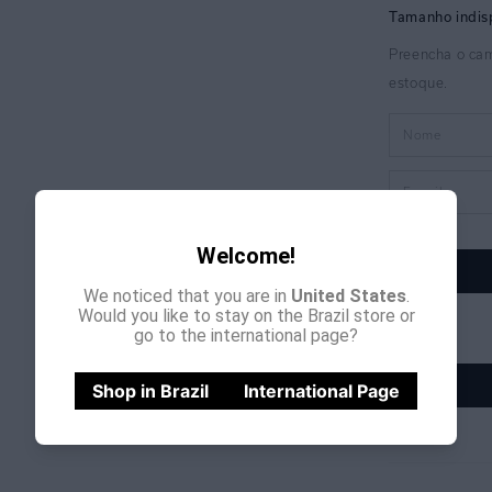
Welcome!
We noticed that you are in
United States
.
Would you like to stay on the Brazil store or
go to the international page?
Shop in Brazil
International Page