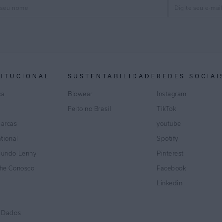
TITUCIONAL
SUSTENTABILIDADE
REDES SOCIAI
ca
Biowear
Instagram
Feito no Brasil
TikTok
marcas
youtube
ational
Spotify
Mundo Lenny
Pinterest
lhe Conosco
Facebook
Linkedin
e Dados