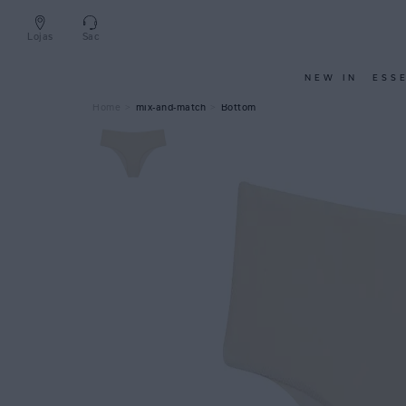
Lojas
Sac
NEW IN
ESS
mix-and-match
Bottom