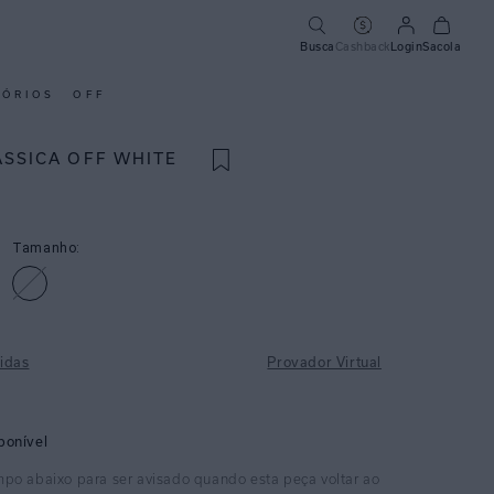
Busca
Cashback
Login
Sacola
SÓRIOS
OFF
ASSICA OFF WHITE
Tamanho:
idas
Provador Virtual