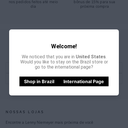
nos pedidos feitos até meio
bônus de 15% para sua
dia
próxima compra
GANHE
CADASTRE-SE E
Welcome!
15% OFF
NA PRIMEIRA COMPRA
*Cupom não acumulativo com outras promoções e descontos
We noticed that you are in
United States
.
Would you like to stay on the Brazil store or
go to the international page?
Shop in Brazil
International Page
CADASTRE-SE
NOSSAS LOJAS
Encontre a Lenny Niemeyer mais próxima de você