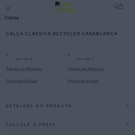
mix-and-match
Bottom
CALÇA CLÁSSICA RECYCLED CASABLANCA
0
0
ou
x de
0
ou
x de
0
Tabela de Medidas
Tabela de Medidas
Provador Virtual
Provador Virtual
DETALHES DO PRODUTO
REF:
48110236.3808
CALCULE O FRETE
Casablanca: Também em parceria com a Misci, a estampa Casablanca