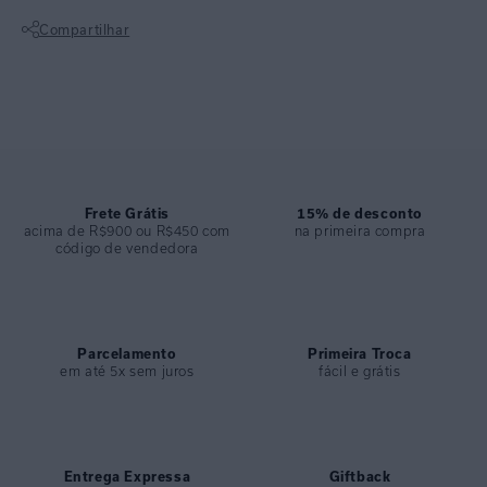
é um geométrico inspirado em ladrilhos.
Compartilhar
Calça clássica de cintura alta feita para quem ama mesclar conforto,
movimento e sofisticação. A peça apresenta costura embutida,
Não sei meu CEP
evitando que marque ou aperte o corpo, e proporciona uma bonita
silhueta. É confeccionada em lycra reciclada com proteção UV FPU
50+. Faz parte da Collab Lenny + Misci.
ESPECIFICAÇÕES
COLEÇÃO
:
Verão 2025
Frete Grátis
15% de desconto
acima de R$900 ou R$450 com
na primeira compra
COMPOSIÇÃO
:
82% Poliamida 18%elastano
código de vendedora
Parcelamento
Primeira Troca
em até 5x sem juros
fácil e grátis
Entrega Expressa
Giftback