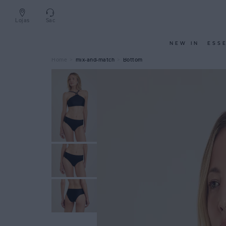
Lojas
Sac
NEW IN
ESS
mix-and-match
Bottom