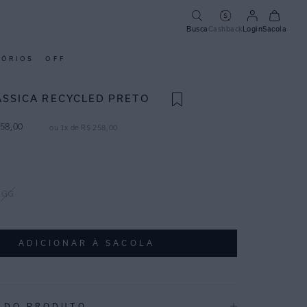
Busca
Cashback
Login
Sacola
SÓRIOS
OFF
ÁSSICA RECYCLED PRETO
58
,
00
ou
1
x de
R$
258
,
00
GG
ADICIONAR À SACOLA
 DO PRODUTO