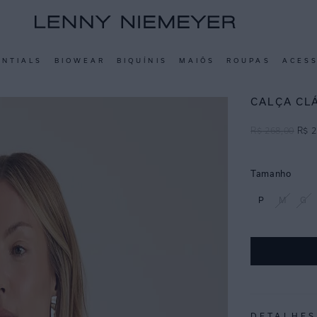
ENTIALS
BIOWEAR
BIQUÍNIS
MAIÔS
ROUPAS
ACES
CALÇA CL
R$
268
,
00
R$
2
Tamanho
P
M
G
DETALHES