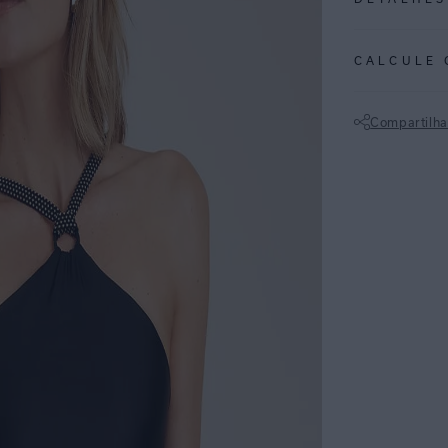
REF:
48110091
CALCULE 
Calcinha de biqu
roupa, trazendo
Compartilha
50+.
Não sei meu CE
ESPECIFI
COLEÇÃO
:
COMPOSI