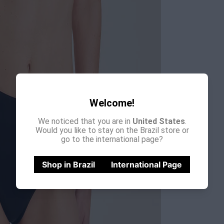
Welcome!
We noticed that you are in
United States
.
Would you like to stay on the Brazil store or
go to the international page?
Shop in Brazil
International Page