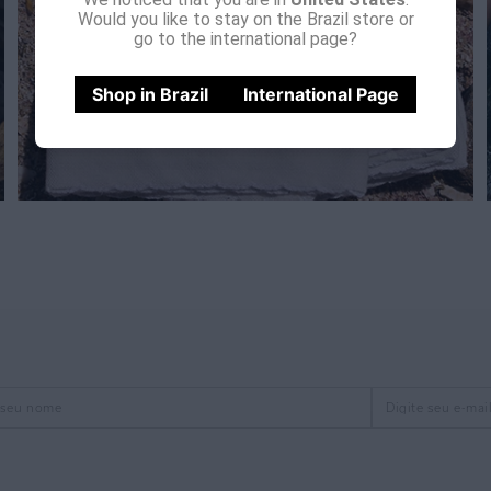
Would you like to stay on the Brazil store or
go to the international page?
Shop in Brazil
International Page