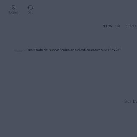
Lojas
Sac
NEW IN
ESS
calca-cos-elastico-canvas-6415ev24
Home >