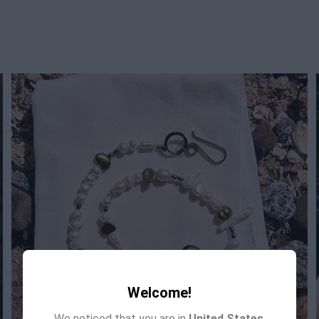
Welcome!
We noticed that you are in
United States
.