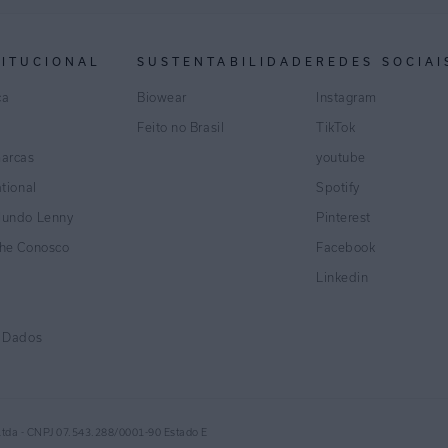
TITUCIONAL
SUSTENTABILIDADE
REDES SOCIAI
ca
Biowear
Instagram
Feito no Brasil
TikTok
marcas
youtube
ational
Spotify
Mundo Lenny
Pinterest
lhe Conosco
Facebook
Linkedin
e Dados
Ltda - CNPJ 07.543.288/0001-90 Estado E