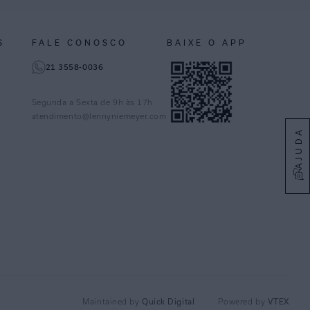
S
FALE CONOSCO
BAIXE O APP
21 3558-0036
Segunda a Sexta de 9h às 17h
atendimento@lennyniemeyer.com
AJUDA
Quick Digital
VTEX
Maintained by
Powered by