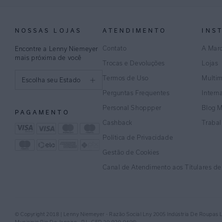
NOSSAS LOJAS
ATENDIMENTO
INS
Contato
A Mar
Encontre a Lenny Niemeyer
mais próxima de você
Trocas e Devoluções
Lojas
Termos de Uso
Multi
Escolha seu Estado
Perguntas Frequentes
Intern
São Paulo
Personal Shoppper
Blog 
PAGAMENTO
Rio de Janeiro
Cashback
Traba
Política de Privacidade
Minas Gerais
Gestão de Cookies
Espírito Santo
Canal de Atendimento aos Títulares d
Bahia
Pernambuco
© Copyright 2018 | Lenny Niemeyer - Razão Social Lny 2005 Indústria De Roupas 
Distrito Federal