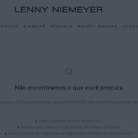
ENTIALS
BIOWEAR
BIQUÍNIS
MAIÔS
ROUPAS
ACES
Não encontramos o que você procura
calca-cos-elastico-canvas-6415ev24
● Tente palavras menos específicas
● Escreva pelo menos 4 caracteres no campo de busca
● Use os menus do site para navegar pelas categorias dos produtos