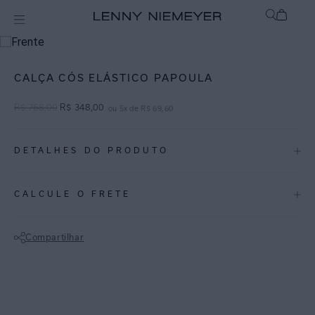
Off
Roupas
CALÇA CÓS ELÁSTICO PAPOULA
R$
768
,
00
R$
348
,
00
ou
5
x de
R$
69
,
60
DETALHES DO PRODUTO
REF:
27010034.3762
CALCULE O FRETE
Papoula: Papoula é um vermelho vibrante que ilumina as produções
com elegância.
Compartilhar
Calça em tom vermelho vibrante de viscose com linho, cós de elástico
Não sei meu CEP
e amarração de cadarço do próprio tecido. A calça com cós de
elástico traz conforto para o dia a dia e pode compor diversos looks
de praia e urbanos.