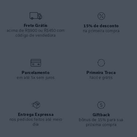
ESPECIFICAÇÕES
COLEÇÃO
:
Inverno 2024
COMPOSIÇÃO
:
70%viscose 30%linho
Frete Grátis
15% de desconto
acima de R$900 ou R$450 com
na primeira compra
código de vendedora
Parcelamento
Primeira Troca
em até 5x sem juros
fácil e grátis
Entrega Expressa
Giftback
nos pedidos feitos até meio
bônus de 15% para sua
dia
próxima compra