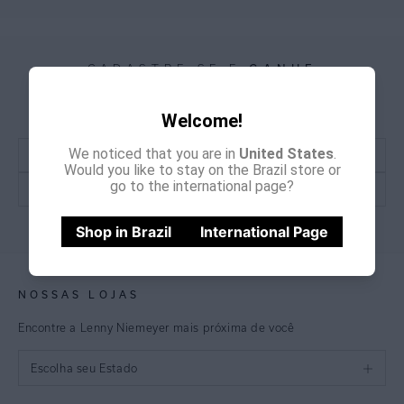
CADASTRE-SE E
GANHE
15% OFF
NA PRIMEIRA COMPRA
*Cupom não acumulativo com outras promoções e descontos
Welcome!
We noticed that you are in
United States
.
Would you like to stay on the Brazil store or
go to the international page?
CADASTRE-SE
Shop in Brazil
International Page
NOSSAS LOJAS
Encontre a Lenny Niemeyer mais próxima de você
Escolha seu Estado