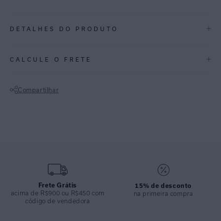
DETALHES DO PRODUTO
REF:
48110884.3931
CALCULE O FRETE
BODRUM: Estampa inspirada no balneário de Bodrum, cidade da
Turquia. Uma composição que evoca a fluidez do oceano em uma
Compartilhar
abordagem contemporânea.
Não sei meu CEP
• Lycra reciclada FPU 50+.
• Laterais drapeadas que não marcam.
• Visual elegante com ajuste confortável.
• Ideal para composições práticas e sofisticadas.
ESPECIFICAÇÕES
Frete Grátis
15% de desconto
acima de R$900 ou R$450 com
COLEÇÃO
:
Alto Verão 2026
na primeira compra
código de vendedora
COMPOSIÇÃO
:
82% Poliamida 18%elastano