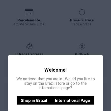
Parcelamento
Primeira Troca
em até 5x sem juros
fácil e grátis
Entrega Expressa
Giftback
nos pedidos feitos até meio
bônus de 15% para sua
dia
próxima compra
Welcome!
We noticed that you are in
. Would you like to
stay on the Brazil store or go to the
international page?
GANHE
CADASTRE-SE E
15% OFF
NA PRIMEIRA COMPRA
Shop in Brazil
International Page
*Cupom não acumulativo com outras promoções e descontos