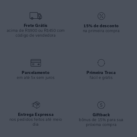
COMPOSIÇÃO
:
82% Poliamida 18%elastano
Frete Grátis
15% de desconto
acima de R$900 ou R$450 com
na primeira compra
código de vendedora
Parcelamento
Primeira Troca
em até 5x sem juros
fácil e grátis
Entrega Expressa
Giftback
nos pedidos feitos até meio
bônus de 15% para sua
dia
próxima compra