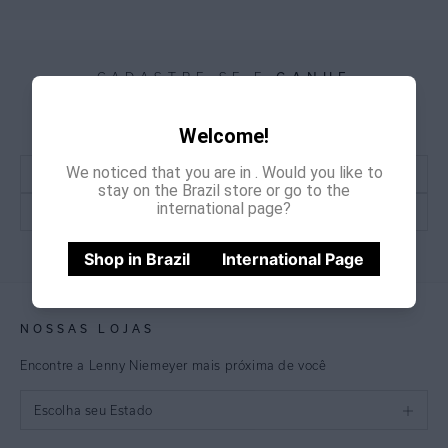
GANHE
CADASTRE-SE E
15% OFF
NA PRIMEIRA COMPRA
*Cupom não acumulativo com outras promoções e descontos
Welcome!
We noticed that you are in
. Would you like to
stay on the Brazil store or go to the
international page?
CADASTRE-SE
Shop in Brazil
International Page
NOSSAS LOJAS
Encontre a Lenny Niemeyer mais próxima de você
Escolha seu Estado