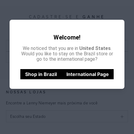
GANHE
CADASTRE-SE E
15% OFF
NA PRIMEIRA COMPRA
*Cupom não acumulativo com outras promoções e descontos
Welcome!
We noticed that you are in
United States
.
Would you like to stay on the Brazil store or
go to the international page?
CADASTRE-SE
Shop in Brazil
International Page
NOSSAS LOJAS
Encontre a Lenny Niemeyer mais próxima de você
Escolha seu Estado
São Paulo