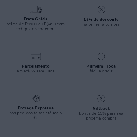
ESPECIFICAÇÕES
COLEÇÃO
:
Inverno 2025
COMPOSIÇÃO
:
82% Poliamida 18%elastano
Frete Grátis
15% de desconto
acima de R$900 ou R$450 com
na primeira compra
código de vendedora
Parcelamento
Primeira Troca
em até 5x sem juros
fácil e grátis
Entrega Expressa
Giftback
nos pedidos feitos até meio
bônus de 15% para sua
dia
próxima compra