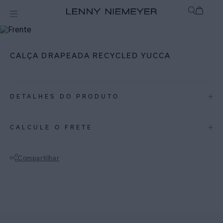
mix-and-match
Bottom
CALÇA DRAPEADA RECYCLED YUCCA
DETALHES DO PRODUTO
REF:
09100010.3878
CALCULE O FRETE
YUCCA: A estampa traz um padrão vibrante e geométrico, inspirado
nas formas das folhas de palmeira.
Compartilhar
Calça em lycra reciclada com proteção UV FPU 50+. Possui largura
Não sei meu CEP
média com as laterais drapeadas promovendo conforto e ajuste sem
apertar. Perfeita para dias de diversão na água com liberdade de
movimento e segurança que as crianças precisam.