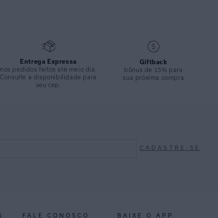
CAÇÕES
Inverno 2025
ÇÃO
:
82% Poliamida 18%elastano
Entrega Expressa
Giftback
nos pedidos feitos até meio dia.
bônus de 15% para
Consulte a disponibilidade para
sua próxima compra
seu cep.
CADASTRE-SE
S
FALE CONOSCO
BAIXE O APP