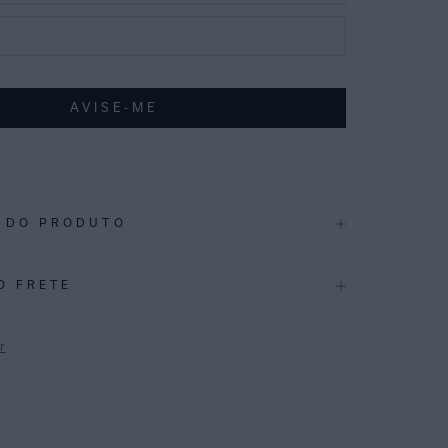
 DO PRODUTO
.3878
O FRETE
a traz um padrão vibrante e geométrico, inspirado nas
as de palmeira.
r
 reciclada com proteção UV FPU 50+. Com modelagem
P
teral drapeada, não aperta nas laterais. Perfeita para quem
o sem abrir mão da sofisticação garantida nos detalhes.