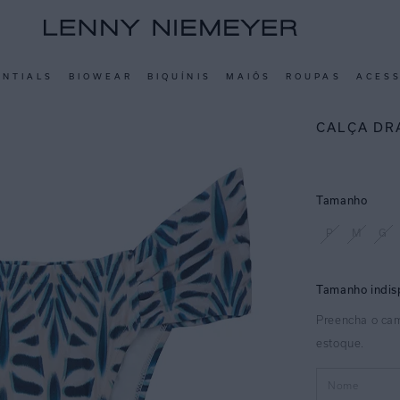
ENTIALS
BIOWEAR
BIQUÍNIS
MAIÔS
ROUPAS
ACES
CALÇA DR
Tamanho
P
M
G