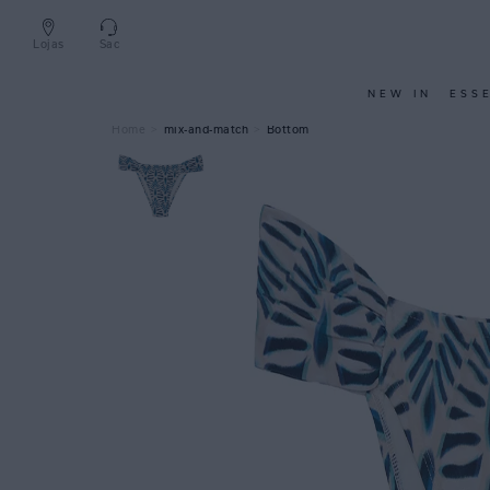
Lojas
Sac
NEW IN
ESS
mix-and-match
Bottom