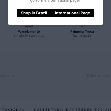
go to the international page?
ESPECIFI
COLEÇÃO
:
Shop in Brazil
International Page
COMPOSI
Parcelamento
Primeira Troca
em até 8x sem juros
fácil e grátis
TITUCIONAL
SUSTENTABILIDADE
REDES SOCIAI