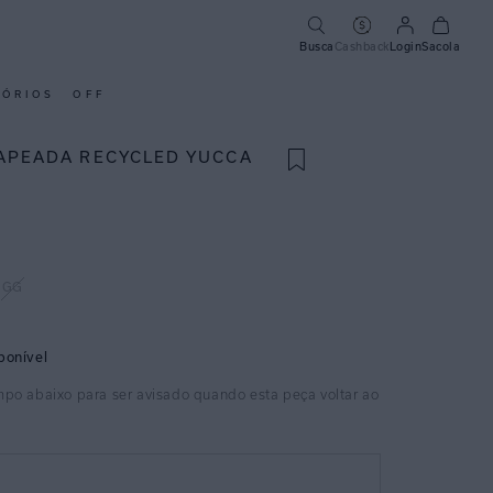
Busca
Cashback
Login
Sacola
SÓRIOS
OFF
APEADA RECYCLED YUCCA
GG