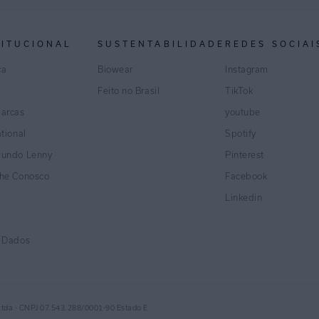
TITUCIONAL
SUSTENTABILIDADE
REDES SOCIAI
ca
Biowear
Instagram
Feito no Brasil
TikTok
marcas
youtube
ational
Spotify
Mundo Lenny
Pinterest
lhe Conosco
Facebook
Linkedin
e Dados
Ltda - CNPJ 07.543.288/0001-90 Estado E