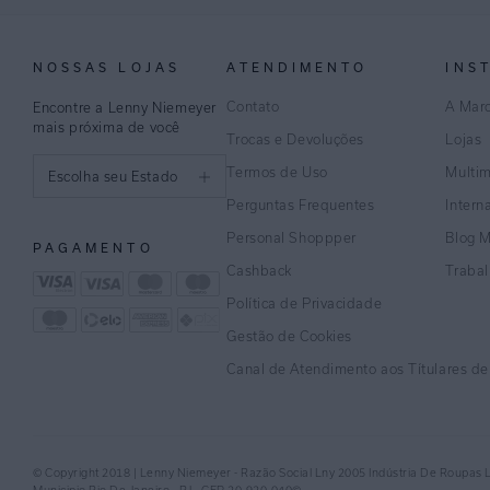
NOSSAS LOJAS
ATENDIMENTO
INS
Contato
A Mar
Encontre a Lenny Niemeyer
mais próxima de você
Trocas e Devoluções
Lojas
Termos de Uso
Multi
Escolha seu Estado
Perguntas Frequentes
Intern
São Paulo
Personal Shoppper
Blog 
PAGAMENTO
Rio de Janeiro
Cashback
Traba
Política de Privacidade
Minas Gerais
Gestão de Cookies
Espírito Santo
Canal de Atendimento aos Títulares d
Bahia
Pernambuco
© Copyright 2018 | Lenny Niemeyer - Razão Social Lny 2005 Indústria De Roupas 
Distrito Federal