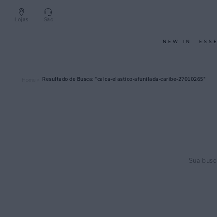
Lojas
Sac
NEW IN
ESS
calca-elastico-afunilada-caribe-27010265
Home >