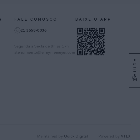
S
FALE CONOSCO
BAIXE O APP
21 3558-0036
Segunda a Sexta de 9h às 17h
atendimento@lennyniemeyer.com
AJUDA
Quick Digital
VTEX
Maintained by
Powered by