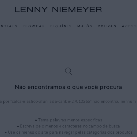
ENTIALS
BIOWEAR
BIQUÍNIS
MAIÔS
ROUPAS
ACES
Não encontramos o que você procura
calca-elastico-afunilada-caribe-27010265
● Tente palavras menos específicas
● Escreva pelo menos 4 caracteres no campo de busca
● Use os menus do site para navegar pelas categorias dos produtos