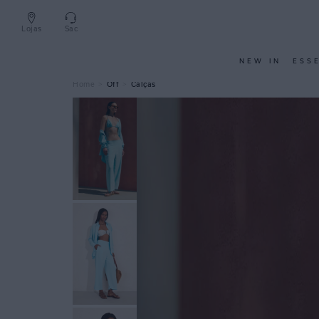
Lojas
Sac
NEW IN
ESS
Off
Calças