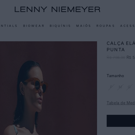
ENTIALS
BIOWEAR
BIQUÍNIS
MAIÔS
ROUPAS
ACES
CALÇA EL
PUNTA
R$
798
,
00
R$
5
Tamanho
P
M
G
Tabela de Med