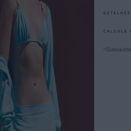
DETALHES
REF:
27010515
CALCULE 
AZUL PUNTA: Tom
mexicana.
Compartilha
• Calça em camb
Não sei meu CE
• Modelagem re
• Cós reto na f
ajuste
• Bolsos laterai
• Uma base vers
dia
ESPECIFI
COLEÇÃO
:
COMPOSI