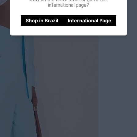
international page?
Shop in Brazil
International Page