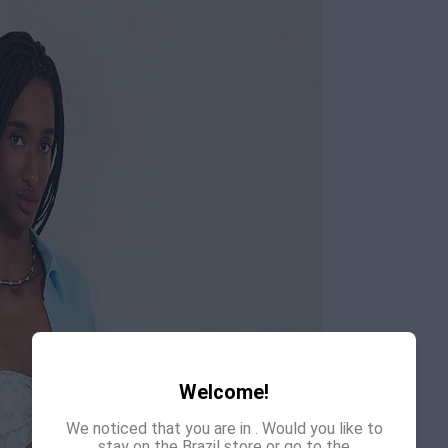
Welcome!
We noticed that you are in
. Would you like to
stay on the Brazil store or go to the