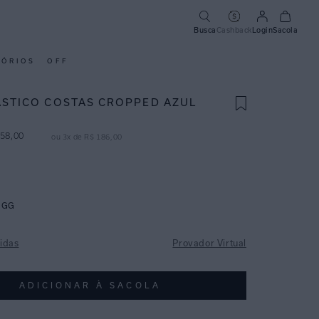
Busca
Cashback
Login
Sacola
SÓRIOS
OFF
ÁSTICO COSTAS CROPPED AZUL
58
,
00
ou
3
x de
R$
186
,
00
GG
idas
Provador Virtual
ADICIONAR À SACOLA