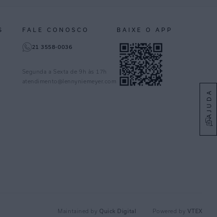
S
FALE CONOSCO
BAIXE O APP
21 3558-0036
Segunda a Sexta de 9h às 17h
atendimento@lennyniemeyer.com
AJUDA
Quick Digital
VTEX
Maintained by
Powered by