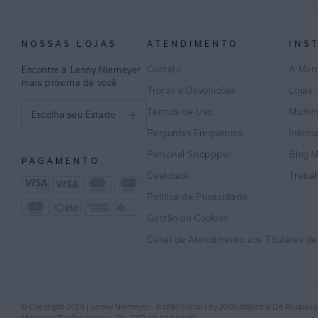
NOSSAS LOJAS
ATENDIMENTO
INS
Contato
A Mar
Encontre a Lenny Niemeyer
mais próxima de você
Trocas e Devoluções
Lojas
Termos de Uso
Multi
Escolha seu Estado
Perguntas Frequentes
Intern
São Paulo
Personal Shoppper
Blog 
PAGAMENTO
Rio de Janeiro
Cashback
Traba
Política de Privacidade
Minas Gerais
Gestão de Cookies
Espírito Santo
Canal de Atendimento aos Títulares d
Bahia
Pernambuco
© Copyright 2018 | Lenny Niemeyer - Razão Social Lny 2005 Indústria De Roupas 
Distrito Federal