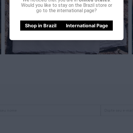
Would you like to stay on the Brazil store or
go to the international page?
Shop in Brazil
International Page