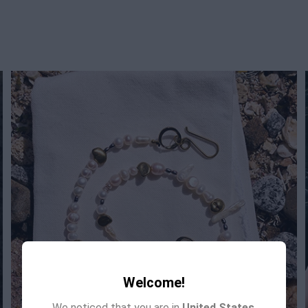
Welcome!
We noticed that you are in
United States
.