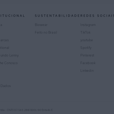
TITUCIONAL
SUSTENTABILIDADE
REDES SOCIAI
ca
Biowear
Instagram
Feito no Brasil
TikTok
marcas
youtube
ational
Spotify
Mundo Lenny
Pinterest
lhe Conosco
Facebook
Linkedin
e Dados
Ltda - CNPJ 07.543.288/0001-90 Estado E