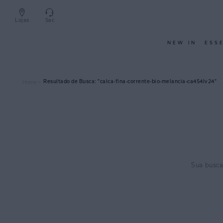
Lojas
Sac
NEW IN
ESS
calca-fina-corrente-bio-melancia-ca454lv24
Home >