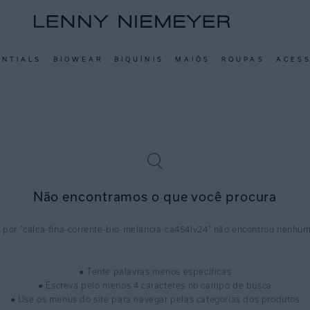
ENTIALS
BIOWEAR
BIQUÍNIS
MAIÔS
ROUPAS
ACES
Não encontramos o que você procura
calca-fina-corrente-bio-melancia-ca454lv24
● Tente palavras menos específicas
● Escreva pelo menos 4 caracteres no campo de busca
● Use os menus do site para navegar pelas categorias dos produtos