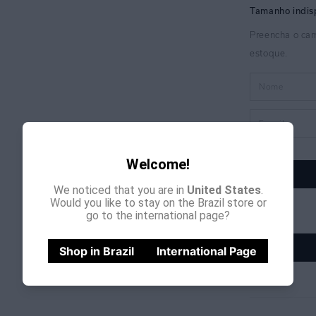
Welcome!
We noticed that you are in
United States
.
Would you like to stay on the Brazil store or
go to the international page?
Shop in Brazil
International Page