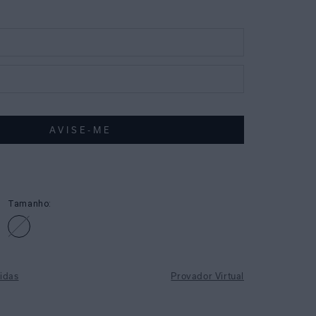
Tamanho:
idas
Provador Virtual