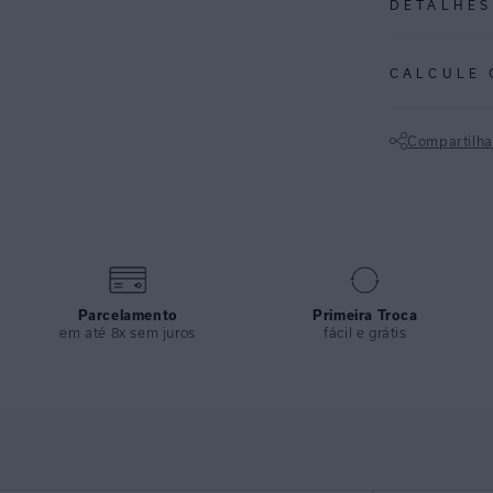
DETALHES
REF:
48110673
CALCULE 
Calça de cintura
É extremamente 
Compartilha
escolha arrojad
visual vintage e
Não sei meu CE
marcante valori
ESPECIFI
COLEÇÃO
:
COMPOSI
Parcelamento
Primeira Troca
em até 8x sem juros
fácil e grátis