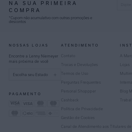
NA SUA PRIMEIRA
COMPRA
*Cupom não acumulativo com outras promoções e
descontos
NOSSAS LOJAS
ATENDIMENTO
INS
Contato
A Mar
Encontre a Lenny Niemeyer
mais próxima de você
Trocas e Devoluções
Lojas
Termos de Uso
Multi
Escolha seu Estado
Perguntas Frequentes
Intern
São Paulo
Personal Shoppper
Blog 
PAGAMENTO
Rio de Janeiro
Cashback
Traba
Política de Privacidade
Minas Gerais
Gestão de Cookies
Espírito Santo
Canal de Atendimento aos Títulares d