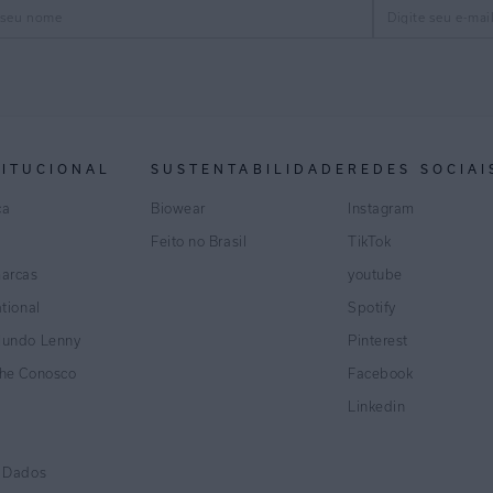
TITUCIONAL
SUSTENTABILIDADE
REDES SOCIAI
ca
Biowear
Instagram
Feito no Brasil
TikTok
marcas
youtube
ational
Spotify
Mundo Lenny
Pinterest
lhe Conosco
Facebook
Linkedin
e Dados