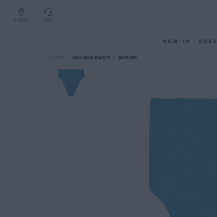
Lojas
Sac
NEW IN
ESS
mix-and-match
Bottom