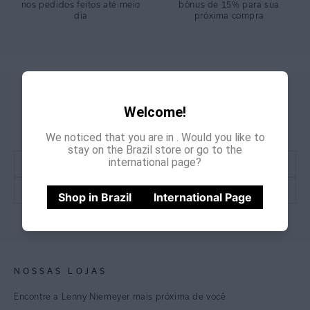
nos pedidos feitos até meio
bônus de 15% para sua
dia
próxima compra
GANHE
CADASTRE-SE E
Welcome!
15% OFF
NA PRIMEIRA COMPRA
*Cupom não acumulativo com outras promoções e descontos
We noticed that you are in
. Would you like to
stay on the Brazil store or go to the
international page?
Shop in Brazil
International Page
CADASTRE-SE
NOSSAS LOJAS
Encontre a Lenny Niemeyer mais próxima de você