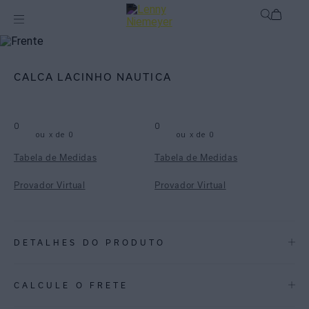
mix-and-match
Bottom
CALCA LACINHO NAUTICA
0
0
ou
x de
0
ou
x de
0
Tabela de Medidas
Tabela de Medidas
Provador Virtual
Provador Virtual
DETALHES DO PRODUTO
REF:
48110934.3928
CALCULE O FRETE
ESPECIFICAÇÕES