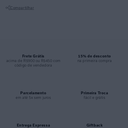
COLEÇÃO
:
Alto Verão 2026
Compartilhar
COMPOSIÇÃO
:
82% Poliamida 18%elastano
Não sei meu CEP
Frete Grátis
15% de desconto
acima de R$900 ou R$450 com
na primeira compra
código de vendedora
Parcelamento
Primeira Troca
em até 5x sem juros
fácil e grátis
Entrega Expressa
Giftback