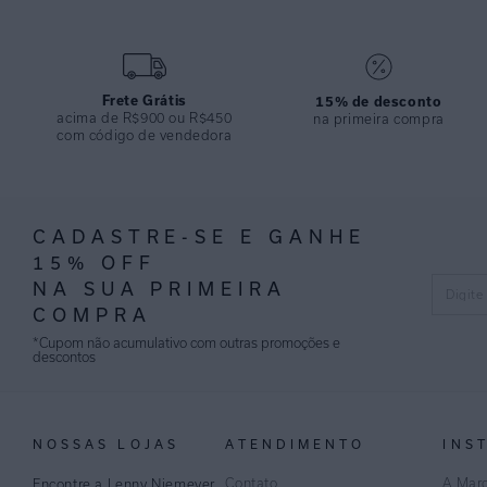
Frete Grátis
15% de desconto
acima de R$900 ou R$450
na primeira compra
com código de vendedora
CADASTRE-SE E GANHE
15% OFF
NA SUA PRIMEIRA
COMPRA
*Cupom não acumulativo com outras promoções e
descontos
NOSSAS LOJAS
ATENDIMENTO
INS
Contato
A Mar
Encontre a Lenny Niemeyer