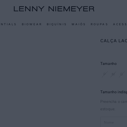
ENTIALS
BIOWEAR
BIQUÍNIS
MAIÔS
ROUPAS
ACES
CALÇA LA
Tamanho
P
M
G