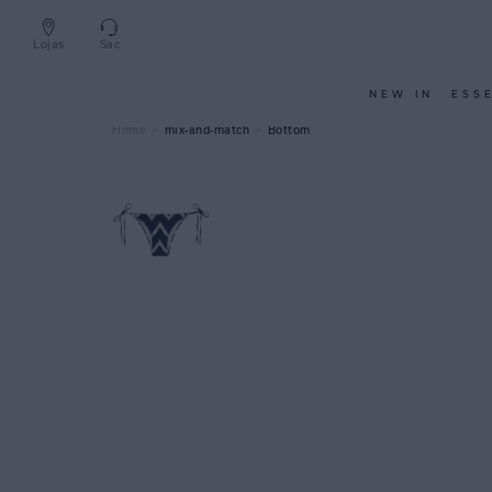
Lojas
Sac
NEW IN
ESS
mix-and-match
Bottom