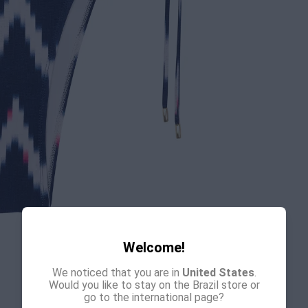
ESPECIFI
COLEÇÃO
:
COMPOSI
Welcome!
We noticed that you are in
United States
.
Would you like to stay on the Brazil store or
go to the international page?