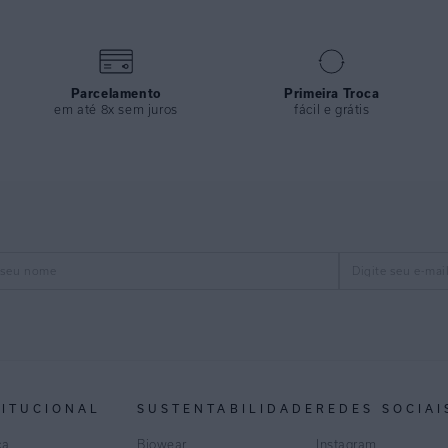
Parcelamento
Primeira Troca
em até 8x sem juros
fácil e grátis
TITUCIONAL
SUSTENTABILIDADE
REDES SOCIAI
ca
Biowear
Instagram