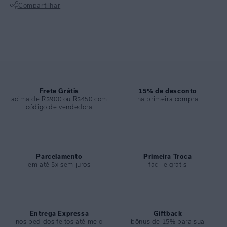
Compartilhar
COMPOSIÇÃO
:
92,3% Poliamida - 7,7% Elastano
Não sei meu CEP
Frete Grátis
15% de desconto
acima de R$900 ou R$450 com
na primeira compra
código de vendedora
Parcelamento
Primeira Troca
em até 5x sem juros
fácil e grátis
Entrega Expressa
Giftback
nos pedidos feitos até meio
bônus de 15% para sua