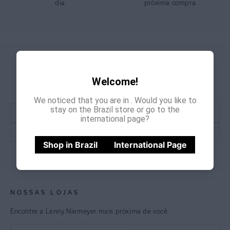
dia
próxima compra
GANHE
CADASTRE-SE E
15% OFF
NA PRIMEIRA COMPRA
Welcome!
*Cupom não acumulativo com outras promoções e descontos
We noticed that you are in
. Would you like to
stay on the Brazil store or go to the
international page?
Shop in Brazil
International Page
CADASTRE-SE
NOSSAS LOJAS
Encontre a Lenny Niemeyer mais próxima de você