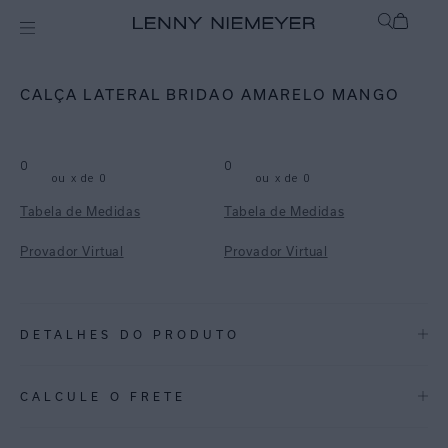
mix-and-match
Bottom
CALÇA LATERAL BRIDAO AMARELO MANGO
0
0
ou
x de
0
ou
x de
0
Tabela de Medidas
Tabela de Medidas
Provador Virtual
Provador Virtual
DETALHES DO PRODUTO
REF:
48111061.3958
CALCULE O FRETE
ESPECIFICAÇÕES
COLEÇÃO
:
Inverno 2026