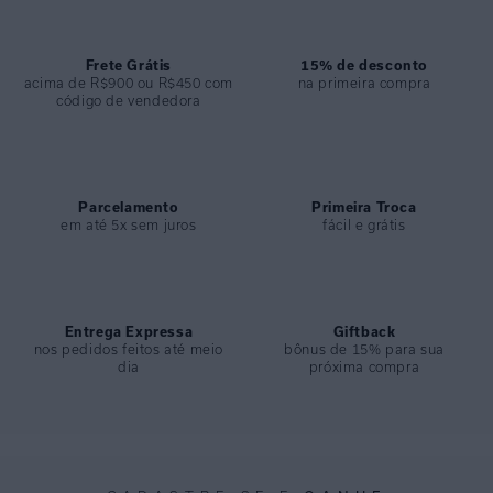
ESPECIFICAÇÕES
COLEÇÃO
:
Desfile 2025
Frete Grátis
15% de desconto
acima de R$900 ou R$450 com
na primeira compra
COMPOSIÇÃO
:
85% Poliamida 15% Elastano
código de vendedora
Parcelamento
Primeira Troca
em até 5x sem juros
fácil e grátis
Entrega Expressa
Giftback
nos pedidos feitos até meio
bônus de 15% para sua
dia
próxima compra