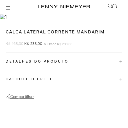
mix-and-match
Bottom
CALÇA LATERAL CORRENTE MANDARIM
R$
468
,
00
R$
238
,
00
ou
1
x de
R$
238
,
00
DETALHES DO PRODUTO
REF:
48110045.3757
CALCULE O FRETE
Mandarim é uma tonalidade de laranja intenso e vivo, com nuances
que lembram os tons brilhantes e exuberantes de frutas cítricas.
Compartilhar
Calcinha de biquíni com detalhes nas laterais, lycra biodegradável e
Não sei meu CEP
proteção FPU 50+. A união do tom Laranja Mandarim com os
detalhes, deixam a peça mais elegante e sofisticada.