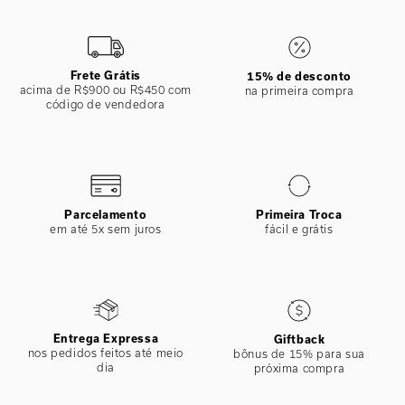
ESPECIFICAÇÕES
COLEÇÃO
:
Inverno 2024
COMPOSIÇÃO
:
82% Poliamida 18%elastano
Frete Grátis
15% de desconto
acima de R$900 ou R$450 com
na primeira compra
código de vendedora
Parcelamento
Primeira Troca
em até 5x sem juros
fácil e grátis
Entrega Expressa
Giftback
nos pedidos feitos até meio
bônus de 15% para sua
dia
próxima compra