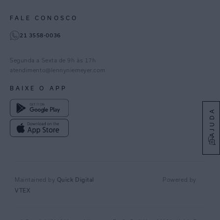
Paraná
Gestão de Cookies
Instagram
FALE CONOSCO
TikTok
21 3558-0036
Facebook
Pinterest
Segunda a Sexta de 9h às 17h
Linkedin
atendimento@lennyniemeyer.com
youtube
BAIXE O APP
Spotify
AJUDA
Quick Digital
Maintained by
Powered by
VTEX