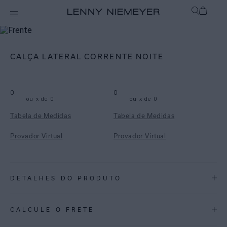
mix-and-match
Bottom
CALÇA LATERAL CORRENTE NOITE
0
0
ou
x de
0
ou
x de
0
Tabela de Medidas
Tabela de Medidas
Provador Virtual
Provador Virtual
DETALHES DO PRODUTO
REF:
48110609.3863
CALCULE O FRETE
Calça em lycra reciclada com proteção uv fpu 50+. Possui lateral com