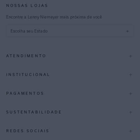
NOSSAS LOJAS
Encontre a Lenny Niemeyer mais próxima de você
Escolha seu Estado
São Paulo
+
ATENDIMENTO
Rio de Janeiro
Minas Gerais
Contato
+
INSTITUCIONAL
Trocas e Devoluções
Espirito Santo
Termos de Uso
A Marca
+
PAGAMENTOS
Bahia
Perguntas Frequentes
Lojas
Pernambuco
Personal Shoppper
Multimarcas
+
SUSTENTABILIDADE
Cashback
International
Distrito Federal
Política de Privacidade
Blog Mundo Lenny
Biowear
+
REDES SOCIAIS
Goiás
Trabalhe Conosco
Feito no Brasil