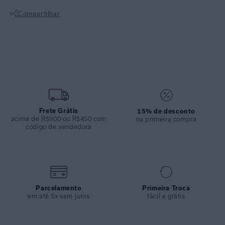
detalhe de corrente em metal no banho ouro. Com modelagem
Compartilhar
confortável, que se adapta e valoriza o corpo sem apertar. Os detalhes
marcantes, deixa a composição moderna e arrojada perfeita para um
Não sei meu CEP
verão sofisticado.
ESPECIFICAÇÕES
COLEÇÃO
:
Inverno 2025
COMPOSIÇÃO
:
80%viscose 20%seda
Frete Grátis
15% de desconto
acima de R$900 ou R$450 com
na primeira compra
código de vendedora
Parcelamento
Primeira Troca
em até 5x sem juros
fácil e grátis