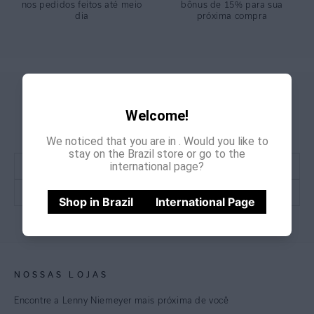
nos pedidos feitos até meio
bônus de 15% para sua
dia
próxima compra
GANHE
CADASTRE-SE E
Welcome!
15% OFF
NA PRIMEIRA COMPRA
*Cupom não acumulativo com outras promoções e descontos
We noticed that you are in
. Would you like to
stay on the Brazil store or go to the
international page?
Shop in Brazil
International Page
CADASTRE-SE
NOSSAS LOJAS
Encontre a Lenny Niemeyer mais próxima de você