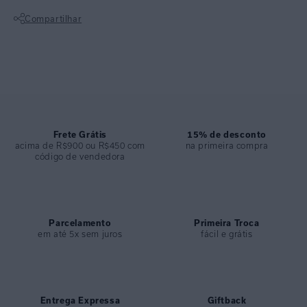
acabamento impecável. A peça apresenta um acessório anatômico
Compartilhar
proporcionando aquele toque de luxo, por se tratar de um item que
possui ouro na composição do seu banho. Feita em lycra touch
Não sei meu CEP
biodegradável com proteção UV FPU 50+, garante conforto e estilo
sem marcar ou apertar.
ESPECIFICAÇÕES
COLEÇÃO
:
Verão 2025
COMPOSIÇÃO
Frete Grátis
:
82% Poliamida 18%elastano
15% de desconto
acima de R$900 ou R$450 com
na primeira compra
código de vendedora
Parcelamento
Primeira Troca
em até 5x sem juros
fácil e grátis
Entrega Expressa
Giftback