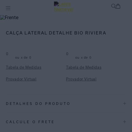
mix-and-match
Bottom
CALÇA LATERAL DETALHE BIO RIVIERA
0
0
ou
x de
0
ou
x de
0
Tabela de Medidas
Tabela de Medidas
Provador Virtual
Provador Virtual
DETALHES DO PRODUTO
REF:
48110232.3803
CALCULE O FRETE
Calça básica com modelagem clean e costuras embutidas para um