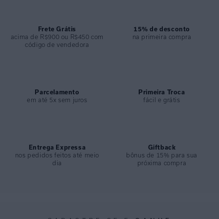
COLEÇÃO
:
Inverno 2024
COMPOSIÇÃO
:
82% Poliamida 18%elastano
Frete Grátis
15% de desconto
acima de R$900 ou R$450 com
na primeira compra
código de vendedora
Parcelamento
Primeira Troca
em até 5x sem juros
fácil e grátis
Entrega Expressa
Giftback
nos pedidos feitos até meio
bônus de 15% para sua
dia
próxima compra