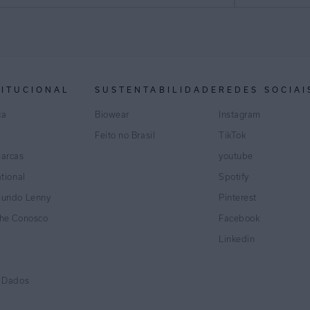
TITUCIONAL
SUSTENTABILIDADE
REDES SOCIAI
ca
Biowear
Instagram
Feito no Brasil
TikTok
marcas
youtube
ational
Spotify
Mundo Lenny
Pinterest
lhe Conosco
Facebook
Linkedin
e Dados