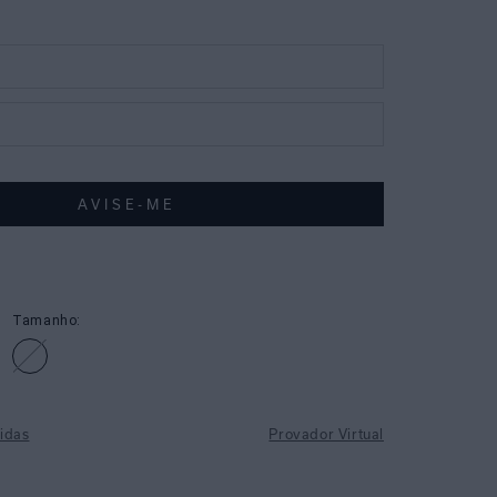
Tamanho:
idas
Provador Virtual