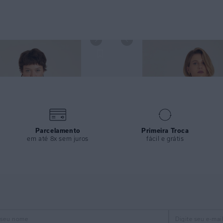
ITA RECYCLED MONET CALÇA HOT
TOP MEIA-TAÇA RETRO RECYCLED 
CYCLED MONET
DRAPEADA RECYCLED CACTO
Parcelamento
Primeira Troca
em até 8x sem juros
fácil e grátis