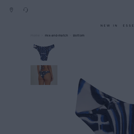
NEW IN
ESS
mix-and-match
Bottom