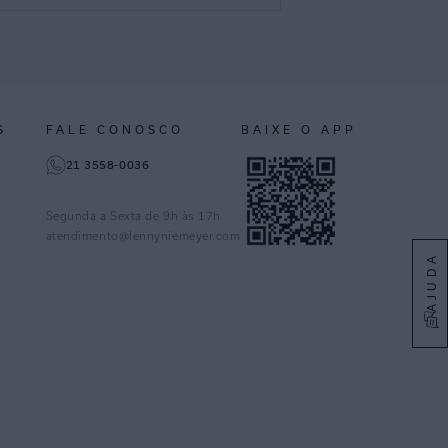
S
FALE CONOSCO
BAIXE O APP
21 3558-0036
Segunda a Sexta de 9h às 17h
atendimento@lennyniemeyer.com
AJUDA