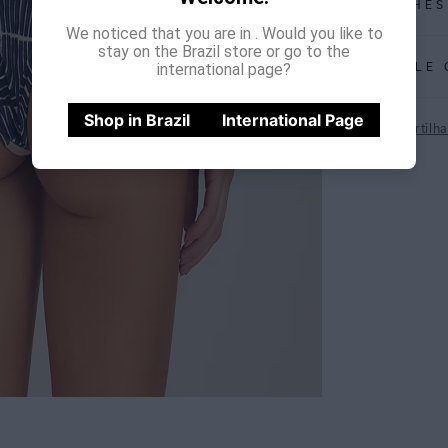
DETALHES
We noticed that you are in
. Would you like to
REF:
48110225
stay on the Brazil store or go to the
international page?
CALCULE 
Paros: Inspirad
clássico geomét
Shop in Brazil
International Page
Compartilha
Calça com detal
Não sei meu CE
naturalmente ao
UV FPU 50+, é u
ESPECIFI
COLEÇÃO
:
COMPOSI