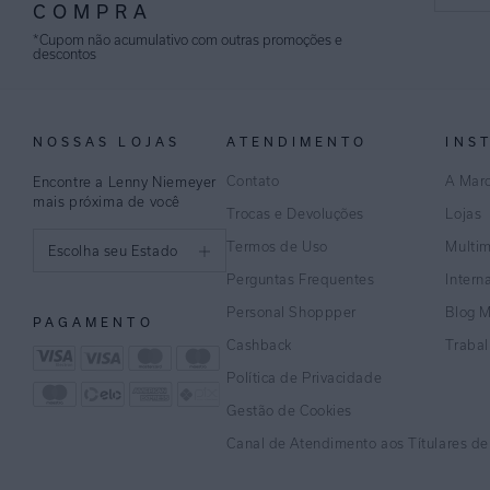
COMPRA
*Cupom não acumulativo com outras promoções e
descontos
NOSSAS LOJAS
ATENDIMENTO
INS
Contato
A Mar
Encontre a Lenny Niemeyer
mais próxima de você
Trocas e Devoluções
Lojas
Termos de Uso
Multi
Escolha seu Estado
Perguntas Frequentes
Intern
São Paulo
Personal Shoppper
Blog 
PAGAMENTO
Rio de Janeiro
Cashback
Traba
Política de Privacidade
Minas Gerais
Gestão de Cookies
Espírito Santo
Canal de Atendimento aos Títulares d
Bahia