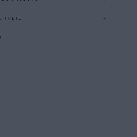
.3947
O FRETE
CAÇÕES
Inverno 2026
r
ÇÃO
:
82% Poliamida 18%elastano
P