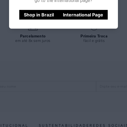
go to the international page?
Shop in Brazil
International Page
Parcelamento
Primeira Troca
em até 8x sem juros
fácil e grátis
TITUCIONAL
SUSTENTABILIDADE
REDES SOCIAI