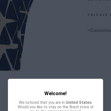
REF:
48111066
CALCULE 
ESPECIFI
COLEÇÃO
:
Compartilha
COMPOSI
Não sei meu CE
Welcome!
We noticed that you are in
United States
.
Would you like to stay on the Brazil store or