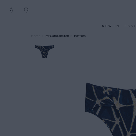
NEW IN
ESS
mix-and-match
Bottom