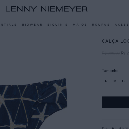
ENTIALS
BIOWEAR
BIQUÍNIS
MAIÔS
ROUPAS
ACES
CALÇA LO
R$
398
,
00
R$
2
Tamanho
P
M
G
DETALHES