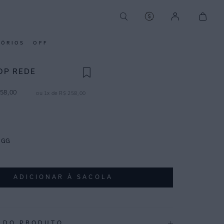
SÓRIOS
OFF
OP REDE
58
,
00
ou
1
x de
R$
258
,
00
GG
ADICIONAR À SACOLA
 DO PRODUTO