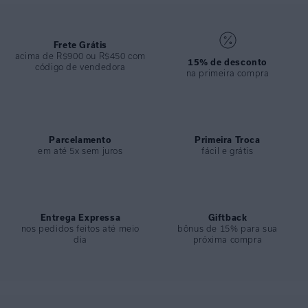
COLEÇÃO
:
Verão 2026
COMPOSIÇÃO
:
84% Poliamida 16% Elastano
Frete Grátis
acima de R$900 ou R$450 com
15% de desconto
código de vendedora
na primeira compra
Parcelamento
Primeira Troca
em até 5x sem juros
fácil e grátis
Entrega Expressa
Giftback
nos pedidos feitos até meio
bônus de 15% para sua
dia
próxima compra