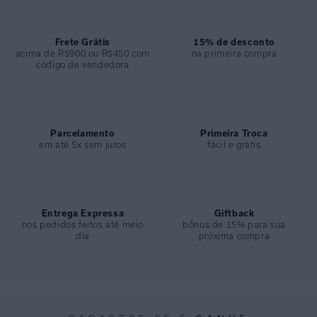
COMPOSIÇÃO
:
84% Poliamida 16% Elastano
Frete Grátis
15% de desconto
acima de R$900 ou R$450 com
na primeira compra
código de vendedora
Parcelamento
Primeira Troca
em até 5x sem juros
fácil e grátis
Entrega Expressa
Giftback
nos pedidos feitos até meio
bônus de 15% para sua
dia
próxima compra